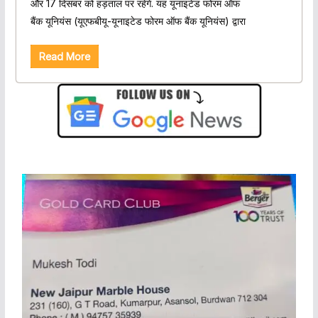
और 17 दिसंबर को हड़ताल पर रहेंगे. यह यूनाइटेड फोरम ऑफ
बैंक यूनियंस (यूएफबीयू-यूनाइटेड फोरम ऑफ बैंक यूनियंस) द्वारा
Read More