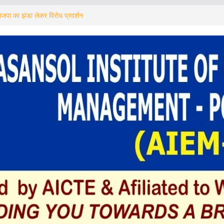
क्कर से बुजुर्ग घायल, सड़क जाम कर स्थानीय लोगों का
जपा का झंडा लेकर विरोध प्रदर्शन
্থী সম্পর্ক অভিযান” সভায় ‘কয়লা মাফিয়া’র উপস্থিতি ঘিরে
ত্ব
ने पर ‘यमराज’ का बुलावा! नुक्कड़ नाटक के जरिए दुर्गापुर
ই ‘যমরাজের’ ডাক! পথনাটিকায় ট্রাফিক সচেতনতা দুর্গাপুরে