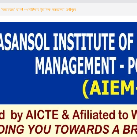
‘যমরাজের’ ডাক! পথনাটিকায় ট্রাফিক সচেতনতা দুর্গাপুরে
ीय राजमार्ग पर चला बुलडोजर अवैध निर्माण तोड़ने का काम
रवाई
 বুলডোজার অবৈধ নির্মাণ ভাঙার কাজ শুরু এনএইচএআইয়ের
ী সম্পর্ক অভিযান” সভায় ‘কয়লা মাফিয়া’র উপস্থিতি ঘিরে
 पर ‘यमराज’ का बुलावा! नुक्कड़ नाटक के जरिए दुर्गापुर