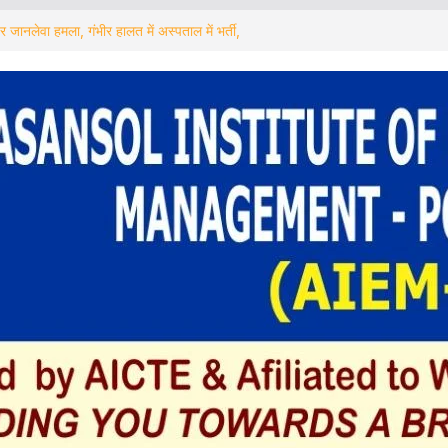
रा से जोड़ने की पहल आसनसोल जिला सुधारगृह में
जागरूकता शिविर का आयोजन
जानलेवा हमला, गंभीर हालत में अस्पताल में भर्ती,
स जांच में जुटी
 गिरफ्तार ! अब बचे कितने
़ा कदम: Asansol – MUMBAI को 3 दिन,
ोजाना चलाने का भेजा प्रस्ताव
া পড়ুয়াদের সংবর্ধনা অনুষ্ঠানে