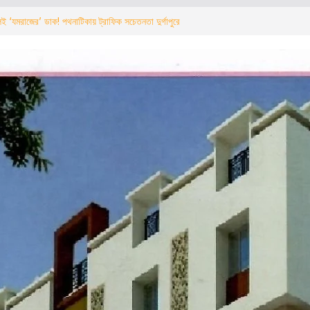
ই ‘যমরাজের’ ডাক! পথনাটিকায় ট্রাফিক সচেতনতা দুর্গাপুরে
्रीय राजमार्ग पर चला बुलडोजर अवैध निर्माण तोड़ने का काम
र्रवाई
কে বুলডোজার অবৈধ নির্মাণ ভাঙার কাজ শুরু এনএইচএআইয়ের
্থী সম্পর্ক অভিযান” সভায় ‘কয়লা মাফিয়া’র উপস্থিতি ঘিরে
ত্ব
ने पर ‘यमराज’ का बुलावा! नुक्कड़ नाटक के जरिए दुर्गापुर