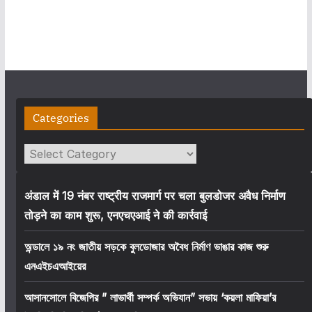
Categories
Categories
अंडाल में 19 नंबर राष्ट्रीय राजमार्ग पर चला बुलडोजर अवैध निर्माण
तोड़ने का काम शुरू, एनएचएआई ने की कार्रवाई
অন্ডালে ১৯ নং জাতীয় সড়কে বুলডোজার অবৈধ নির্মাণ ভাঙার কাজ শুরু
এনএইচএআইয়ের
আসানসোলে বিজেপির ” লাভার্থী সম্পর্ক অভিযান” সভায় ‘কয়লা মাফিয়া’র