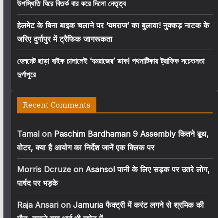
উপস্থিতি ঘিরে বিতর্ক বার করে দিলো নেতৃত্ব
हेलमेट के बिना बाइक चलाने पर ‘यमराज’ का बुलावा! नुक्कड़ नाटक के
जरिए दुर्गापुर में ट्रैफिक जागरूकता
হেলমেট ছাড়া বাইক চালালেই ‘যমরাজের’ ডাক! পথনাটিকায় ট্রাফিক সচেতনতা
দুর্গাপুরে
Recent Comments
Tamal
on
Paschim Bardhaman 9 Assembly कितने बूथ,
वोटर, क्या है आयोग का निर्देश जानें एक क्लिक पर
Morris Dcruze
on
Asansol पानी के लिए सड़क पर उतरे लोग,
पार्षद पर भड़के
Raja Ansari
on
Jamuria फैक्ट्री में करंट लगने से श्रमिक की