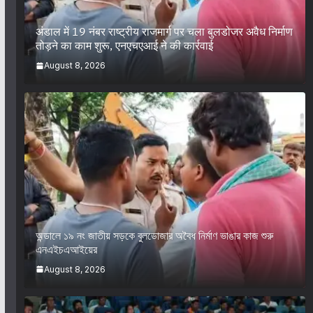
अंडाल में 19 नंबर राष्ट्रीय राजमार्ग पर चला बुलडोजर अवैध निर्माण
तोड़ने का काम शुरू, एनएचएआई ने की कार्रवाई
August 8, 2026
অন্ডালে ১৯ নং জাতীয় সড়কে বুলডোজার অবৈধ নির্মাণ ভাঙার কাজ শুরু
এনএইচএআইয়ের
August 8, 2026