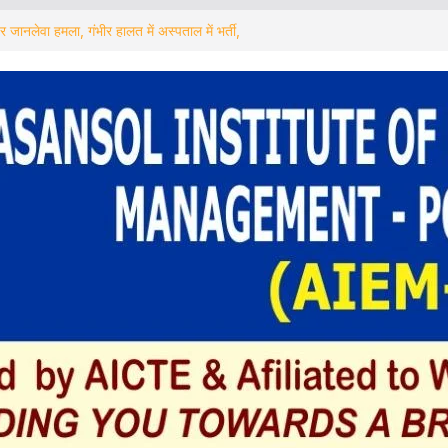
रा से जोड़ने की पहल आसनसोल जिला सुधारगृह में
जागरूकता शिविर का आयोजन
जानलेवा हमला, गंभीर हालत में अस्पताल में भर्ती,
स जांच में जुटी
 गिरफ्तार ! अब बचे कितने
़ा कदम: Asansol – MUMBAI को 3 दिन,
ोजाना चलाने का भेजा प्रस्ताव
া পড়ুয়াদের সংবর্ধনা অনুষ্ঠানে