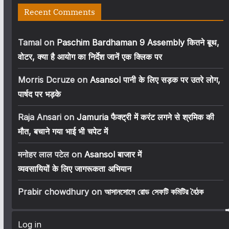
Recent Comments
Tamal
on
Paschim Bardhaman 9 Assembly कितने बूथ,
वोटर, क्या है आयोग का निर्देश जानें एक क्लिक पर
Morris Dcruze
on
Asansol पानी के लिए सड़क पर उतरे लोग,
पार्षद पर भड़के
Raja Ansari
on
Jamuria फैक्ट्री में करंट लगने से श्रमिक की
मौत, बचाने गया भाई भी चपेट में
मनोहर लाल पटेल
on
Asansol बाजार में
व्यवसायियों के लिए जागरूकता अभियान
Prabir chowdhury
on
আসানসোলে রোড সেফটি কমিটির বৈঠক
Log in