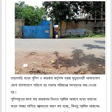
তাড়াতাড়ি মধ্যে পুলিশ ও কারখানা কর্তৃপক্ষ দ্বারা মৃত্যুদেহটি আসানসোল
জেলা হাসপাতালে পাঠানো হয় তারপর পরিবারের সদস্যদের খবর দেওয়া
হয়।
পুলিশসূত্রে জানা যায় কারখানার ভিতরে শ্রমিক আবাসে মধ্যে ফ্যানের
মধ্যে গামছা লাগিয়ে আত্মহত্যা কারণ বলা হচ্ছে, কিন্তু শ্রমিক আবাসের