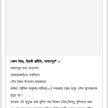
বেঙ্গল মিরর, রিক্কী বাল্মীকি, সালানপুর* :-
সালানপুর থানা অন্তর্গত
ন্যাকড়াজড়িয়ে অবস্থিত
স্টেন ট্রাক উদ্যোগ কারখানায়
কর্মরত শ্রমিক নবকুমার মাজির(২০) শুক্রবার প্রায় দুপুর ২টায় সন্দেহজনক
মৃত্যু হয়।
যাহোক এই মৃত্যুর খবর পুলিশ পায় বিকেল ৪টায়,কিন্তু পুলিশকে খবর