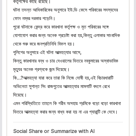
কর্তৃপক্ষের কাছে রয়েছে।
ঘটনা তদন্ত আধিকারিকের অনুসারে ইউ.ডি কেসে পরিবারের সদস্যদের
ফোন নম্বর দরকার পড়েনি।
পুরো ঘটনাকে কেন্দ্র করে কারখানা কর্তৃপক্ষ ও মৃত পরিবারের সঙ্গে
যোগাযোগ করার জন্য অনেক প্রচেষ্টা করা হয়,কিন্তু এলাকার সাংবাদিক
থেকে শুরু করে জনপ্রতিনিধি বিফল হয়।
পুলিশের অনুসারে এই ঘটনা আত্মহত্যার আসে,
কিন্তু কারখানার বন্ধ ও চার দেওয়ালের ভিতরে নবকুমারের অস্বাভাবিক
মৃত্যুর অনেক প্রশ্নকে জন্ম দিয়েছে।
কি…?আত্মহত্যা যারা করে তারা কি নিজে দোষী হয়,এই বিচারধারাটি
অভিনেতা সুশান্ত সিং রাজপুতের আত্মহত্যার মামলাটি বদলে রেখে
দিয়েছে।
এমন পরিস্থিতিতে তাহলে কি গরীব অসহায় শ্রমিকে বড়ো বড়ো কারখানা
ভিতরে আত্মহত্যা করার জন্য বাধ্য করা হয় না এর গ্যারান্টি কে দেবে।
Social Share or Summarize with AI