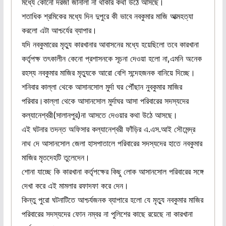
মধ্যে কোনো দরজা জানালা না থাকার কথা উঠে আসছে।
শতাধিক শ্রমিকের মধ্যে দিন দুপুরে কী ভাবে নবকুমার মাজি আত্মহত্যা
করলো এটা আশ্চর্যের ব্যাপার।
যদি নবকুমারের মৃত্যু কারখানার আবাসনের মধ্যে হয়েছিলো তবে কারখানা
কর্তৃপক্ষ তৎকালীন কেনো প্রশাসনকে সূচনা দেওয়া হলো না,এমনি অনেক
রহস্য নবকুমার মাজির মৃত্যুকে আরো বেশি সন্দেহজনক বানিয়ে দিচ্ছে।
শনিবার কাল্লা থেকে আসানসোল মুর্দা ঘর পৌঁছান নুবকুমার মাজির
পরিবার।কাল্লা থেকে আসানসোল মুর্দাঘর আসা পরিবারের সদস্যদের
কল্যানেশ্বরী(সালানপুর)না আসতে দেওয়ার কথা উঠে আসছে।
এই ঘটনার তদন্ত অফিসার কল্যানেশ্বরী ফাঁড়ির এ.এস.আই সৌমেন্দ্র
নাথ দে আসানসোল জেলা হাসপাতালে পরিবারের সদস্যদের হাতে নবকুমার
মাজির মৃতদেহটি তুলেদেন।
শোনা যাচ্ছে কি কারখানা কর্তৃপক্ষের কিছু লোক আসানসোল পরিবারের সঙ্গে
দেখা করে এই মামলার রফাদফা করে দেন।
কিন্তু পুরো ঘটনাটিতে আশ্চর্যজনক ব্যাপারে হলো যে মৃত্যু নবকুমার মাজির
পরিবারের সদস্যদের ফোন নম্বর না পুলিশের কাছে রয়েছে না কারখানা