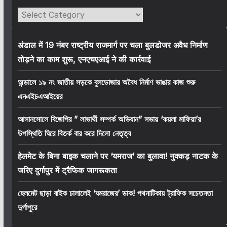
Categories
अंडाल में 19 नंबर राष्ट्रीय राजमार्ग पर चला बुलडोजर अवैध निर्माण
तोड़ने का काम शुरू, एनएचएआई ने की कार्रवाई
অন্ডালে ১৯ নং জাতীয় সড়কে বুলডোজার অবৈধ নির্মাণ ভাঙার কাজ শুরু
এনএইচএআইয়ের
আসানসোলে বিজেপির ” লাভার্থী সম্পর্ক অভিযান” সভায় ‘কয়লা মাফিয়া’র
উপস্থিতি ঘিরে বিতর্ক বার করে দিলো নেতৃত্ব
हेलमेट के बिना बाइक चलाने पर ‘यमराज’ का बुलावा! नुक्कड़ नाटक के
जरिए दुर्गापुर में ट्रैफिक जागरूकता
হেলমেট ছাড়া বাইক চালালেই ‘যমরাজের’ ডাক! পথনাটিকায় ট্রাফিক সচেতনতা
দুর্গাপুরে