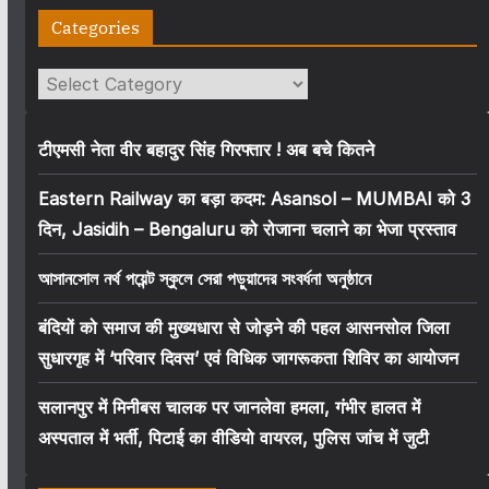
Categories
Categories
टीएमसी नेता वीर बहादुर सिंह गिरफ्तार ! अब बचे कितने
Eastern Railway का बड़ा कदम: Asansol – MUMBAI को 3
दिन, Jasidih – Bengaluru को रोजाना चलाने का भेजा प्रस्ताव
আসানসোল নর্থ পয়েন্ট স্কুলে সেরা পড়ুয়াদের সংবর্ধনা অনুষ্ঠানে
बंदियों को समाज की मुख्यधारा से जोड़ने की पहल आसनसोल जिला
सुधारगृह में ‘परिवार दिवस’ एवं विधिक जागरूकता शिविर का आयोजन
सलानपुर में मिनीबस चालक पर जानलेवा हमला, गंभीर हालत में
अस्पताल में भर्ती, पिटाई का वीडियो वायरल, पुलिस जांच में जुटी