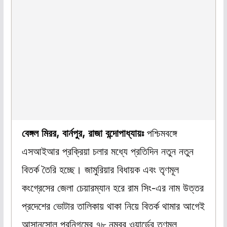
বেঙ্গল মিরর, বার্নপুর, রাজা বন্দোপাধ্যায়ঃ
পশ্চিমবঙ্গে
এসআইআর প্রক্রিয়া চলার মধ্যে প্রতিদিন নতুন নতুন
বিতর্ক তৈরি হচ্ছে। জামুরিয়ার বিধায়ক এবং তৃণমূল
কংগ্রেসের জেলা চেয়ারম্যান হরে রাম সিং-এর নাম উত্তর
প্রদেশের ভোটার তালিকায় থাকা নিয়ে বিতর্ক থামার আগেই
আসানসোল পুরনিগমের ৭৮ নম্বর ওয়ার্ডের তৃণমূল