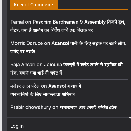
Recent Comments
Tamal
on
Paschim Bardhaman 9 Assembly कितने बूथ,
वोटर, क्या है आयोग का निर्देश जानें एक क्लिक पर
Morris Dcruze
on
Asansol पानी के लिए सड़क पर उतरे लोग,
पार्षद पर भड़के
Raja Ansari
on
Jamuria फैक्ट्री में करंट लगने से श्रमिक की
मौत, बचाने गया भाई भी चपेट में
मनोहर लाल पटेल
on
Asansol बाजार में
व्यवसायियों के लिए जागरूकता अभियान
Prabir chowdhury
on
আসানসোলে রোড সেফটি কমিটির বৈঠক
Log in