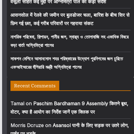
वसूली सहित कई मुद्दों पर अग्निमित्रा पाल का कड़ा संदेश
आसनसोल में रेलवे की जमीन पर बुलडोजर चला, बारिश के बीच सिर से
छिन गई छत, कई गरीब परिवारों पर गहराया संकट
নাগরিক পরিষেবা, শিল্পায়ন, পানীয় জল, স্বাস্থ্য ও তোলাবাজি সহ একাধিক বিষয়ে
কড়া বার্তা অগ্নিমিত্রা পালের
সাকশন মেশিনে আসানসোল শহর পরিষ্কারের উদ্যোগ পুরনিগমের জল চুরিতে
এফআইআরের হুঁশিয়ারি মন্ত্রী অগ্নিমিত্রা পালের
Recent Comments
Tamal
on
Paschim Bardhaman 9 Assembly कितने बूथ,
वोटर, क्या है आयोग का निर्देश जानें एक क्लिक पर
Morris Dcruze
on
Asansol पानी के लिए सड़क पर उतरे लोग,
पार्षद पर भड़के