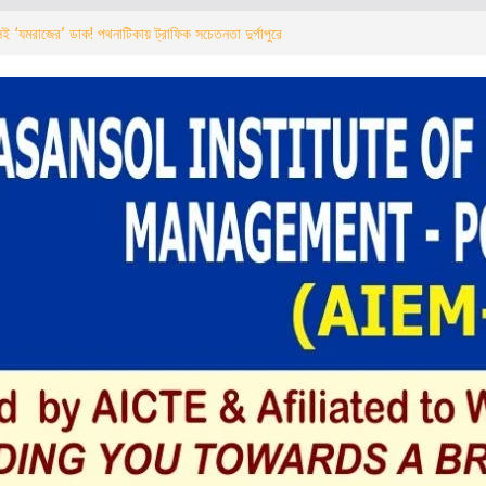
ই ‘যমরাজের’ ডাক! পথনাটিকায় ট্রাফিক সচেতনতা দুর্গাপুরে
्रीय राजमार्ग पर चला बुलडोजर अवैध निर्माण तोड़ने का काम
र्रवाई
কে বুলডোজার অবৈধ নির্মাণ ভাঙার কাজ শুরু এনএইচএআইয়ের
্থী সম্পর্ক অভিযান” সভায় ‘কয়লা মাফিয়া’র উপস্থিতি ঘিরে
ত্ব
ने पर ‘यमराज’ का बुलावा! नुक्कड़ नाटक के जरिए दुर्गापुर