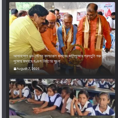
আসানসোল ওল্ড স্টেশন কালচারাল ক্লাবের কালিপুজোর প্রস্তুতি শুরু খুঁটি
পুজোর মাধ্যমে মণ্ডপ নির্মাণের সূচনা
August 7, 2026