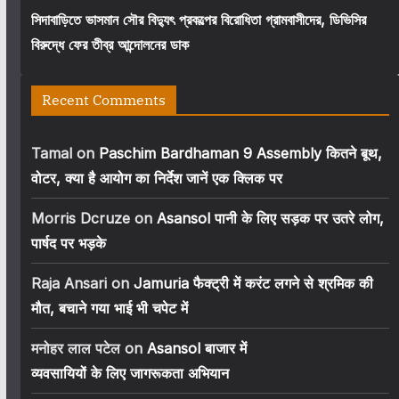
সিদাবাড়িতে ভাসমান সৌর বিদ্যুৎ প্রকল্পের বিরোধিতা গ্রামবাসীদের, ডিভিসির
বিরুদ্ধে ফের তীব্র আন্দোলনের ডাক
Recent Comments
Tamal
on
Paschim Bardhaman 9 Assembly कितने बूथ,
वोटर, क्या है आयोग का निर्देश जानें एक क्लिक पर
Morris Dcruze
on
Asansol पानी के लिए सड़क पर उतरे लोग,
पार्षद पर भड़के
Raja Ansari
on
Jamuria फैक्ट्री में करंट लगने से श्रमिक की
मौत, बचाने गया भाई भी चपेट में
मनोहर लाल पटेल
on
Asansol बाजार में
व्यवसायियों के लिए जागरूकता अभियान