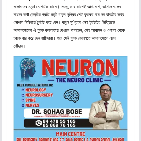
লালারসের নমুনা নেগেটিভ আসে। কিন্তু তার আগেই অভিযোগ, আসানসোলের
সাংসদ তথা কেন্দ্রীয় প্রতি মন্ত্রী বাবুল সুপ্রিয় সেই যুবকের নাম সহ যাবতীয় তথ্য
সোশাল মিডিয়ায় ট্যুইট করে দেন। বাবুল সুপ্রিয়র সেই ট্যুইটের ভিত্তিতে
আসানসোলের ঐ যুবক কলকাতায় যেখানে থাকতেন, সেই আবাসন ও এলাকা থেকে
তাকে বার করে দেন বাসিন্দারা। পরে সেই যুবক কোনমতে আসানসোলে এসে
পৌঁছায়।