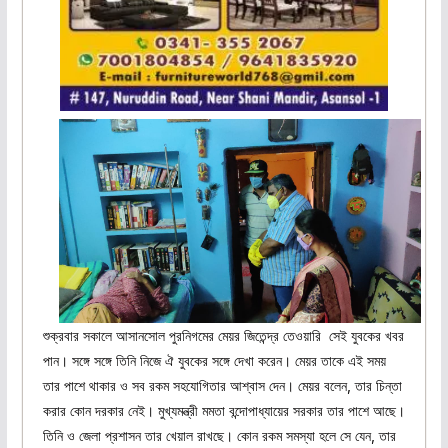
শুক্রবার সকালে আসানসোল পুরনিগমের মেয়র জিতেন্দ্র তেওয়ারি সেই যুবকের খবর
পান। সঙ্গে সঙ্গে তিনি নিজে ঐ যুবকের সঙ্গে দেখা করেন। মেয়র তাকে এই সময়
তার পাশে থাকার ও সব রকম সহযোগিতার আশ্বাস দেন। মেয়র বলেন, তার চিন্তা
করার কোন দরকার নেই। মুখ্যমন্ত্রী মমতা বন্দোপাধ্যায়ের সরকার তার পাশে আছে।
তিনি ও জেলা প্রশাসন তার খেয়াল রাখছে। কোন রকম সমস্যা হলে সে যেন, তার