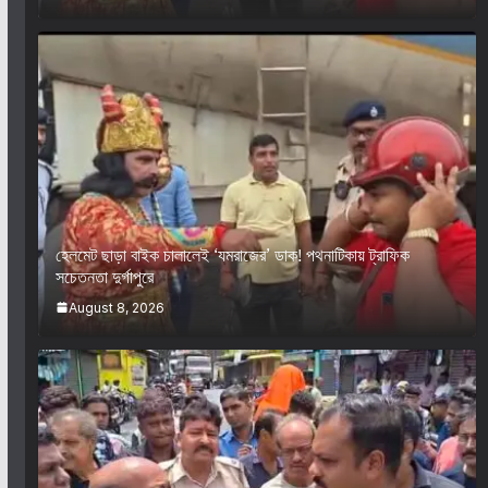
হেলমেট ছাড়া বাইক চালালেই ‘যমরাজের’ ডাক! পথনাটিকায় ট্রাফিক
সচেতনতা দুর্গাপুরে
August 8, 2026