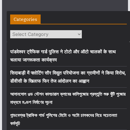
Categories
Categories
पांडवेश्वर ट्रैफिक गार्ड पुलिस ने टोटो और ऑटो चालकों के साथ
चलाया जागरूकता कार्यक्रम
सिदाबाड़ी में फ्लोटिंग सौर विद्युत परियोजना का ग्रामीणों ने किया विरोध,
डीवीसी के खिलाफ फिर तेज आंदोलन का आह्वान
আসানসোল ওল্ড স্টেশন কালচারাল ক্লাবের কালিপুজোর প্রস্তুতি শুরু খুঁটি পুজোর
মাধ্যমে মণ্ডপ নির্মাণের সূচনা
পান্ডবেশ্বর ট্রাফিক গার্ড পুলিশের টোটো ও অটো চালকদের নিয়ে সচেতনতা
কর্মসূচি