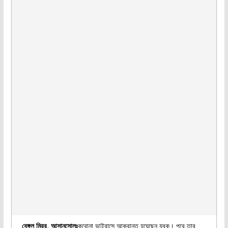
বেঙ্গল মিরর, আসানসোলঃ
করোনা ভাইরাসে আক্রান্ত হয়েছেন যুবক। পরে তার