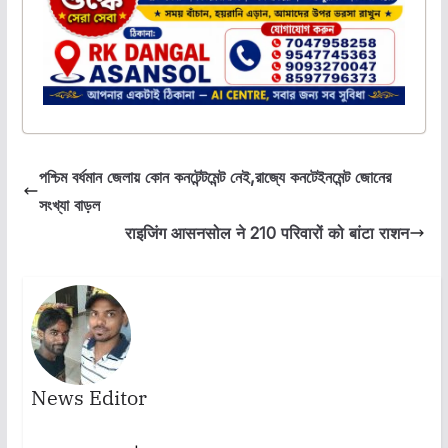
পশ্চিম বর্ধমান জেলায় কোন কনটেন্টমেন্ট নেই,রাজ্যে কনটেইনমেন্ট জোনের
সংখ্যা বাড়ল
राइजिंग आसनसोल ने 210 परिवारों को बांटा राशन
News Editor