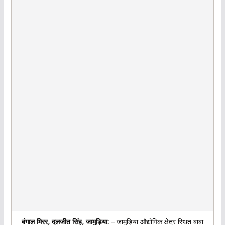
बंगाल मिरर, दलजीत सिंह, जामुड़िया:
– जामुड़िया औद्योगिक क्षेत्र स्थित बाबा