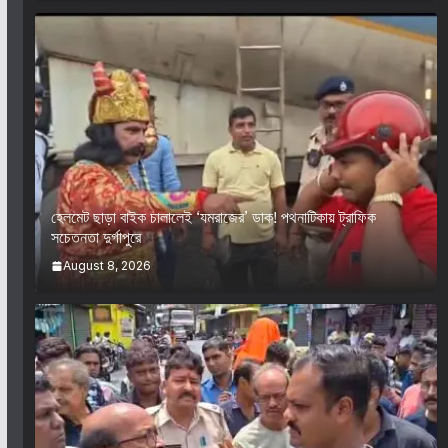
হেলমেট ছাড়া বাইক চালালেই ‘যমরাজের’ ডাক! পথনাটিকায় ট্রাফিক
সচেতনতা দুর্গাপুরে
August 8, 2026