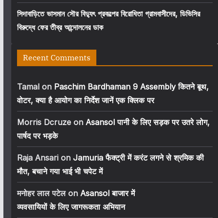
সিদাবাড়িতে ভাসমান সৌর বিদ্যুৎ প্রকল্পের বিরোধিতা গ্রামবাসীদের, ডিভিসির
বিরুদ্ধে ফের তীব্র আন্দোলনের ডাক
Recent Comments
Tamal
on
Paschim Bardhaman 9 Assembly कितने बूथ,
वोटर, क्या है आयोग का निर्देश जानें एक क्लिक पर
Morris Dcruze
on
Asansol पानी के लिए सड़क पर उतरे लोग,
पार्षद पर भड़के
Raja Ansari
on
Jamuria फैक्ट्री में करंट लगने से श्रमिक की
मौत, बचाने गया भाई भी चपेट में
मनोहर लाल पटेल
on
Asansol बाजार में
व्यवसायियों के लिए जागरूकता अभियान