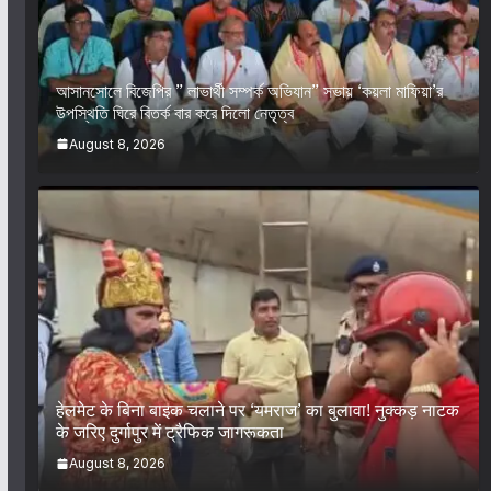
আসানসোলে বিজেপির ” লাভার্থী সম্পর্ক অভিযান” সভায় ‘কয়লা মাফিয়া’র
উপস্থিতি ঘিরে বিতর্ক বার করে দিলো নেতৃত্ব
August 8, 2026
हेलमेट के बिना बाइक चलाने पर ‘यमराज’ का बुलावा! नुक्कड़ नाटक
के जरिए दुर्गापुर में ट्रैफिक जागरूकता
August 8, 2026