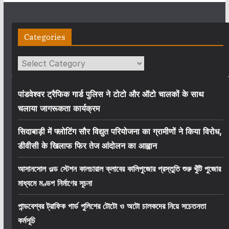
Categories
Categories
पांडवेश्वर ट्रैफिक गार्ड पुलिस ने टोटो और ऑटो चालकों के साथ
चलाया जागरूकता कार्यक्रम
सिदाबाड़ी में फ्लोटिंग सौर विद्युत परियोजना का ग्रामीणों ने किया विरोध,
डीवीसी के खिलाफ फिर तेज आंदोलन का आह्वान
আসানসোল ওল্ড স্টেশন কালচারাল ক্লাবের কালিপুজোর প্রস্তুতি শুরু খুঁটি পুজোর
মাধ্যমে মণ্ডপ নির্মাণের সূচনা
পান্ডবেশ্বর ট্রাফিক গার্ড পুলিশের টোটো ও অটো চালকদের নিয়ে সচেতনতা
কর্মসূচি