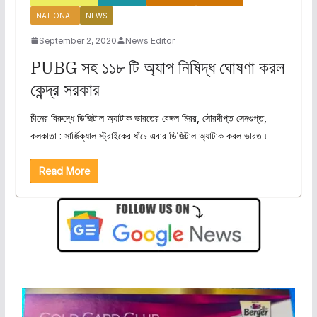
NATIONAL
NEWS
September 2, 2020
News Editor
PUBG সহ ১১৮ টি অ্যাপ নিষিদ্ধ ঘোষণা করল
কেন্দ্র সরকার
চীনের বিরুদ্ধে ডিজিটাল অ্যাটাক ভারতের বেঙ্গল মিরর, সৌরদীপ্ত সেনগুপ্ত,
কলকাতা : সার্জিক্যাল স্ট্রাইকের ধাঁচে এবার ডিজিটাল অ্যাটাক করল ভারত ৷
Read More