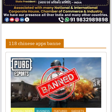
118 chinese apps banne
BENGALI NEWS
BUSINESS
FEATURED
GADGETS