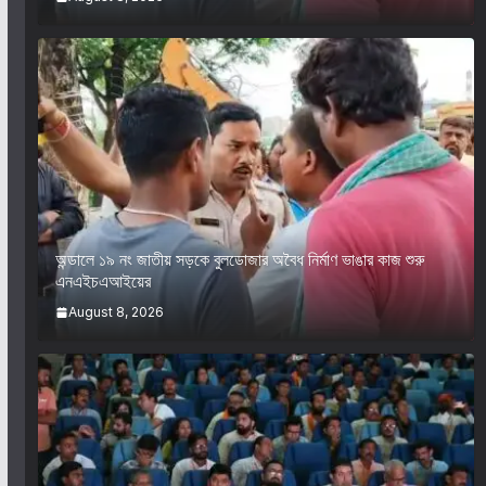
অন্ডালে ১৯ নং জাতীয় সড়কে বুলডোজার অবৈধ নির্মাণ ভাঙার কাজ শুরু
এনএইচএআইয়ের
August 8, 2026