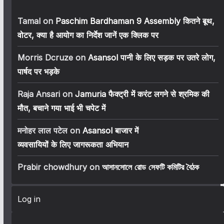
Tamal
on
Paschim Bardhaman 9 Assembly कितने बूथ,
वोटर, क्या है आयोग का निर्देश जानें एक क्लिक पर
Morris Dcruze
on
Asansol पानी के लिए सड़क पर उतरे लोग,
पार्षद पर भड़के
Raja Ansari
on
Jamuria फैक्ट्री में करंट लगने से श्रमिक की
मौत, बचाने गया भाई भी चपेट में
मनोहर लाल पटेल
on
Asansol बाजार में
व्यवसायियों के लिए जागरूकता अभियान
Prabir chowdhury
on
আসানসোলে রোড সেফটি কমিটির বৈঠক
Log in