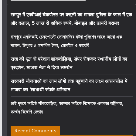
रामपुर में एमवीआई चेकपोस्ट पर वसूली का मामला पुलिस के जाल में एक
और दलाल, 5 लाख से अधिक रुपये, मोबाइल और डायरी बरामद
রামপুরে এমভিআই চেকপোস্টে তোলাবাজির ঘটনা পুলিশের জালে আরো এক
দালাল, উদ্ধার ৫ লক্ষাধিক টাকা, মোবাইল ও ডায়েরি
राख की धूल से परेशान शांकतोड़िया, डंपर रोककर स्थानीय लोगों का
प्रदर्शन, भाजपा नेता ने दिया समर्थन
सरकारी योजनाओं का लाभ लोगों तक पहुंचाने का लक्ष्य आसनसोल में
भाजपा का ‘लाभार्थी संपर्क अभियान
ছাই দূষণে অতিষ্ঠ শাঁকতোড়িয়া, ডাম্পার আটকে বিক্ষোভে এলাকার বাসিন্দারা,
সমর্থন বিজেপি নেতার
Recent Comments