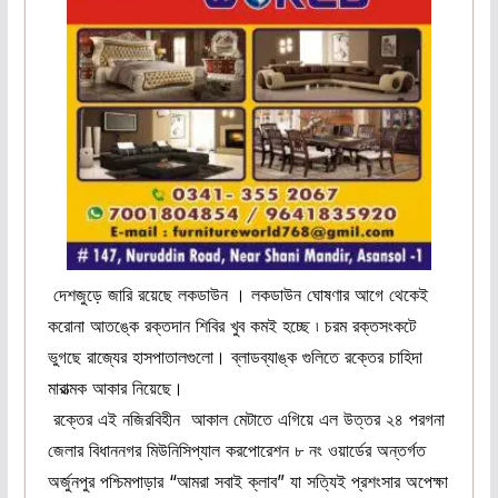
দেশজুড়ে জারি রয়েছে লকডাউন । লকডাউন ঘোষণার আগে থেকেই
করোনা আতঙ্কে রক্তদান শিবির খুব কমই হচ্ছে ৷ চরম রক্তসংকটে
ভুগছে রাজ্যের হাসপাতালগুলো। ব্লাডব্যাঙ্ক গুলিতে রক্তের চাহিদা
মারাত্মক আকার নিয়েছে।
রক্তের এই নজিরবিহীন আকাল মেটাতে এগিয়ে এল উত্তর ২৪ পরগনা
জেলার বিধাননগর মিউনিসিপ্যাল করপোরেশন ৮ নং ওয়ার্ডের অন্তর্গত
অর্জুনপুর পশ্চিমপাড়ার “আমরা সবাই ক্লাব” যা সত্যিই প্রশংসার অপেক্ষা