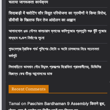
चलाया जागरूकता कार्यक्रम
सिदाबाड़ी में फ्लोटिंग सौर विद्युत परियोजना का ग्रामीणों ने किया विरोध,
डीवीसी के खिलाफ फिर तेज आंदोलन का आह्वान
আসানসোল ওল্ড স্টেশন কালচারাল ক্লাবের কালিপুজোর প্রস্তুতি শুরু খুঁটি পুজোর
মাধ্যমে মণ্ডপ নির্মাণের সূচনা
পান্ডবেশ্বর ট্রাফিক গার্ড পুলিশের টোটো ও অটো চালকদের নিয়ে সচেতনতা
কর্মসূচি
সিদাবাড়িতে ভাসমান সৌর বিদ্যুৎ প্রকল্পের বিরোধিতা গ্রামবাসীদের, ডিভিসির
বিরুদ্ধে ফের তীব্র আন্দোলনের ডাক
Recent Comments
Tamal
on
Paschim Bardhaman 9 Assembly कितने बूथ,