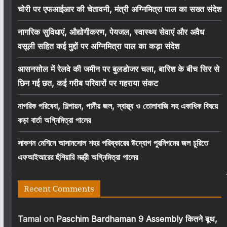
चोरी पर एफआईआर की चेतावनी, मंत्री अग्निमित्रा पाल का सख्त संदेश
नागरिक सुविधाएं, औद्योगीकरण, पेयजल, स्वास्थ्य सेवाएं और अवैध
वसूली सहित कई मुद्दों पर अग्निमित्रा पाल का कड़ा संदेश
आसनसोल में रेलवे की जमीन पर बुलडोजर चला, बारिश के बीच सिर से
छिन गई छत, कई गरीब परिवारों पर गहराया संकट
নাগরিক পরিষেবা, শিল্পায়ন, পানীয় জল, স্বাস্থ্য ও তোলাবাজি সহ একাধিক বিষয়ে
কড়া বার্তা অগ্নিমিত্রা পালের
সাকশন মেশিনে আসানসোল শহর পরিষ্কারের উদ্যোগ পুরনিগমের জল চুরিতে
এফআইআরের হুঁশিয়ারি মন্ত্রী অগ্নিমিত্রা পালের
Recent Comments
Tamal
on
Paschim Bardhaman 9 Assembly कितने बूथ,