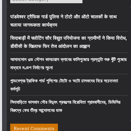
पांडवेश्वर ट्रैफिक गार्ड पुलिस ने टोटो और ऑटो चालकों के साथ
चलाया जागरूकता कार्यक्रम
सिदाबाड़ी में फ्लोटिंग सौर विद्युत परियोजना का ग्रामीणों ने किया विरोध,
डीवीसी के खिलाफ फिर तेज आंदोलन का आह्वान
আসানসোল ওল্ড স্টেশন কালচারাল ক্লাবের কালিপুজোর প্রস্তুতি শুরু খুঁটি পুজোর
মাধ্যমে মণ্ডপ নির্মাণের সূচনা
পান্ডবেশ্বর ট্রাফিক গার্ড পুলিশের টোটো ও অটো চালকদের নিয়ে সচেতনতা
কর্মসূচি
সিদাবাড়িতে ভাসমান সৌর বিদ্যুৎ প্রকল্পের বিরোধিতা গ্রামবাসীদের, ডিভিসির
বিরুদ্ধে ফের তীব্র আন্দোলনের ডাক
Recent Comments