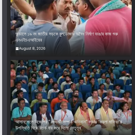
অন্ডালে ১৯ নং জাতীয় সড়কে বুলডোজার অবৈধ নির্মাণ ভাঙার কাজ শুরু
এনএইচএআইয়ের
August 8, 2026
আসানসোলে বিজেপির ” লাভার্থী সম্পর্ক অভিযান” সভায় ‘কয়লা মাফিয়া’র
উপস্থিতি ঘিরে বিতর্ক বার করে দিলো নেতৃত্ব