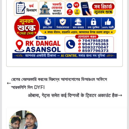
রেলের বেরসরকারি করনের বিরুদ্ধে আসানসোলের ডিআরএম অফিসে
স্মারকলিপি দিল DYFI
ओबामा, गेट्स समेत कई दिग्गजों के ट्विटर अकाउंट हैक