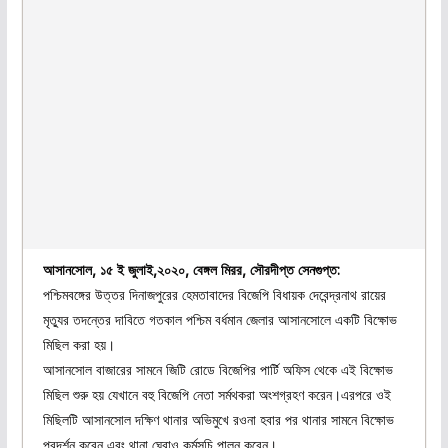
আসানসোল, ১৫ ই জুলাই,২০২০, বেঙ্গল মিরর, সৌরদীপ্ত সেনগুপ্ত:
পশ্চিমবঙ্গের উত্তর দিনাজপুরের হেমতাবাদের বিজেপি বিধায়ক দেবেন্দ্রনাথ রায়ের
মৃত্যুর তদন্তের দাবিতে গতকাল পশ্চিম বর্ধমান জেলার আসানসোলে একটি বিক্ষোভ
মিছিল করা হয়।
আসানসোল বাজারের সামনে জিটি রোডে বিজেপির পার্টি অফিস থেকে এই বিক্ষোভ
মিছিল শুরু হয় যেখানে বহু বিজেপি নেতা সর্মথকরা অংশগ্রহণ করেন।এরপরে ওই
মিছিলটি আসানসোল দক্ষিণ থানার অভিমুখে রওনা হবার পর থানার সামনে বিক্ষোভ
প্রদর্শন করেন এবং থানা ঘেরাও কর্মসূচি পালন করেন।