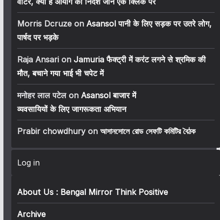
वोटर, क्या है आयोग का निर्देश जानें एक क्लिक पर
Morris Dcruze
on
Asansol पानी के लिए सड़क पर उतरे लोग,
पार्षद पर भड़के
Raja Ansari
on
Jamuria फैक्ट्री में करंट लगने से श्रमिक की
मौत, बचाने गया भाई भी चपेट में
मनोहर लाल पटेल
on
Asansol बाजार में
व्यवसायियों के लिए जागरूकता अभियान
Prabir chowdhury
on
আসানসোলে রোড সেফটি কমিটির বৈঠক
Log in
About Us : Bengal Mirror Think Positive
Archive