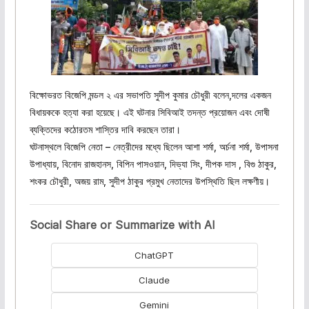
বিক্ষোভরত বিজেপি মন্ডল ২ এর সভাপতি সুদীপ কুমার চৌধুরী বলেন,দলের একজন
বিধায়ককে হত্যা করা হয়েছে। এই ঘটনার সিবিআই তদন্ত প্রয়োজন এবং দোষী
ব্যক্তিদের কঠোরতম শাস্তির দাবি করছেন তারা।
ঘটনাস্থলে বিজেপি নেতা – নেত্রীদের মধ্যে ছিলেন আশা শর্মা, অর্চনা শর্মা, উপাসনা
উপাধ্যায়, বিনোদ রাজহানস, বিপিন পাসওয়ান, দিভ্যা সিং, দীপক দাস , বিগু ঠাকুর,
শংকর চৌধুরী, অজয় রাম, সুদীপ ঠাকুর প্রমুখ নেতাদের উপস্থিতি ছিল লক্ষণীয়।
Social Share or Summarize with AI
ChatGPT
Claude
Gemini