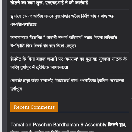
तोड़ने का काम शुरू, एनएचएआई ने की कार्रवाई
অন্ডালে ১৯ নং জাতীয় সড়কে বুলডোজার অবৈধ নির্মাণ ভাঙার কাজ শুরু
এনএইচএআইয়ের
আসানসোলে বিজেপির ” লাভার্থী সম্পর্ক অভিযান” সভায় ‘কয়লা মাফিয়া’র
উপস্থিতি ঘিরে বিতর্ক বার করে দিলো নেতৃত্ব
हेलमेट के बिना बाइक चलाने पर ‘यमराज’ का बुलावा! नुक्कड़ नाटक के
जरिए दुर्गापुर में ट्रैफिक जागरूकता
হেলমেট ছাড়া বাইক চালালেই ‘যমরাজের’ ডাক! পথনাটিকায় ট্রাফিক সচেতনতা
দুর্গাপুরে
Recent Comments
Tamal
on
Paschim Bardhaman 9 Assembly कितने बूथ,