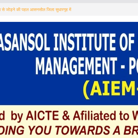
रा से जोड़ने की पहल आसनसोल जिला सुधारगृह में
जागरूकता शिविर का आयोजन
डिकल कॉलेज, ESI अस्पताल बनेगा ESIC मेडिकल
ंह
 गिरफ्तार ! अब बचे कितने
़ा कदम: Asansol – MUMBAI को 3 दिन,
ोजाना चलाने का भेजा प्रस्ताव
া পড়ুয়াদের সংবর্ধনা অনুষ্ঠানে