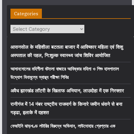
Categories
Categories
आसनसोल के महिशीला बटतला बाजार में आविष्कार महिला एवं शिशु
अस्पताल की पहल, नि:शुल्क स्वास्थ्य जांच शिविर आयोजित
আসানসোলের মহিশীলা বটতলা বাজারে আবিষ্কার মহিলা ও শিশু হাসপাতাল
উদ্যোগ বিনামূল্যে স্বাস্থ্য পরীক্ষা শিবির
अवैध झारखंड लॉटरी के खिलाफ अभियान, लाउदोहा में एक गिरफ्तार
रानीगंज में 14 नंबर राष्ट्रीय राजमार्ग के किनारे जमीन धंसने से बना
गड्ढा, इलाके में दहशत
বেআইনি ঝাড়খণ্ড লটারির বিরুদ্ধে অভিযান, লাউদোহায় গ্রেপ্তার এক