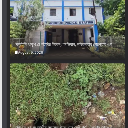
বেআইনি ঝাড়খণ্ড লটারির বিরুদ্ধে অভিযান, লাউদোহায় গ্রেপ্তার এক
August 9, 2026
রানিগঞ্জে ১৪ নং জাতীয় সড়কের পাশে ধসে তৈরী গর্ত, এলাকায় আতঙ্ক