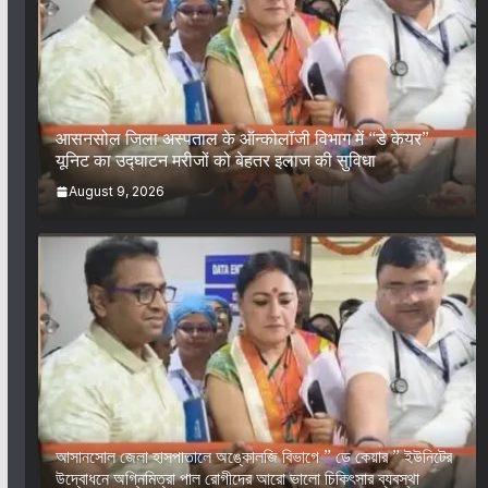
आसनसोल जिला अस्पताल के ऑन्कोलॉजी विभाग में “डे केयर”
यूनिट का उद्घाटन मरीजों को बेहतर इलाज की सुविधा
August 9, 2026
আসানসোল জেলা হাসপাতালে অঙ্কোলজি বিভাগে ” ডে কেয়ার ” ইউনিটের
উদ্বোধনে অগ্নিমিত্রা পাল রোগীদের আরো ভালো চিকিৎসার ব্যবস্থা