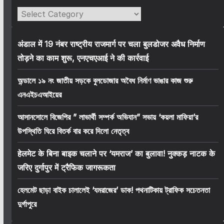
Categories
अंडाल में 19 नंबर राष्ट्रीय राजमार्ग पर चला बुलडोजर अवैध निर्माण
तोड़ने का काम शुरू, एनएचएआई ने की कार्रवाई
অন্ডালে ১৯ নং জাতীয় সড়কে বুলডোজার অবৈধ নির্মাণ ভাঙার কাজ শুরু
এনএইচএআইয়ের
আসানসোলে বিজেপির ” লাভার্থী সম্পর্ক অভিযান” সভায় ‘কয়লা মাফিয়া’র
উপস্থিতি ঘিরে বিতর্ক বার করে দিলো নেতৃত্ব
हेलमेट के बिना बाइक चलाने पर ‘यमराज’ का बुलावा! नुक्कड़ नाटक के
जरिए दुर्गापुर में ट्रैफिक जागरूकता
হেলমেট ছাড়া বাইক চালালেই ‘যমরাজের’ ডাক! পথনাটিকায় ট্রাফিক সচেতনতা
দুর্গাপুরে