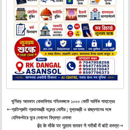
ঘূর্ণিঝড় আমফান মোকাবিলায় পশ্চিমবঙ্গকে ১০০০ কোটি আর্থিক সাহায্যের
প্রতিশ্রুতি প্রধানমন্ত্রী নরেন্দ্র মোদীর ; মুখ্যমন্ত্রী ও রাজ্যপালের সঙ্গে
হেলিকপ্টারে ঘুরে দেখলেন বিধ্বস্ত এলাকা
ईद के मौके पर गुलाम सरवर ने गरीबों में बांटे वस्त्र