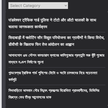
Categories
पांडवेश्वर ट्रैफिक गार्ड पुलिस ने टोटो और ऑटो चालकों के साथ
चलाया जागरूकता कार्यक्रम
सिदाबाड़ी में फ्लोटिंग सौर विद्युत परियोजना का ग्रामीणों ने किया विरोध,
डीवीसी के खिलाफ फिर तेज आंदोलन का आह्वान
আসানসোল ওল্ড স্টেশন কালচারাল ক্লাবের কালিপুজোর প্রস্তুতি শুরু খুঁটি পুজোর
মাধ্যমে মণ্ডপ নির্মাণের সূচনা
পান্ডবেশ্বর ট্রাফিক গার্ড পুলিশের টোটো ও অটো চালকদের নিয়ে সচেতনতা
কর্মসূচি
সিদাবাড়িতে ভাসমান সৌর বিদ্যুৎ প্রকল্পের বিরোধিতা গ্রামবাসীদের, ডিভিসির
বিরুদ্ধে ফের তীব্র আন্দোলনের ডাক