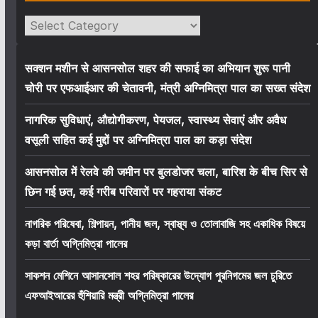
Categories
सक्शन मशीन से आसनसोल शहर की सफाई का अभियान शुरू पानी
चोरी पर एफआईआर की चेतावनी, मंत्री अग्निमित्रा पाल का सख्त संदेश
नागरिक सुविधाएं, औद्योगीकरण, पेयजल, स्वास्थ्य सेवाएं और अवैध
वसूली सहित कई मुद्दों पर अग्निमित्रा पाल का कड़ा संदेश
आसनसोल में रेलवे की जमीन पर बुलडोजर चला, बारिश के बीच सिर से
छिन गई छत, कई गरीब परिवारों पर गहराया संकट
নাগরিক পরিষেবা, শিল্পায়ন, পানীয় জল, স্বাস্থ্য ও তোলাবাজি সহ একাধিক বিষয়ে
কড়া বার্তা অগ্নিমিত্রা পালের
সাকশন মেশিনে আসানসোল শহর পরিষ্কারের উদ্যোগ পুরনিগমের জল চুরিতে
এফআইআরের হুঁশিয়ারি মন্ত্রী অগ্নিমিত্রা পালের