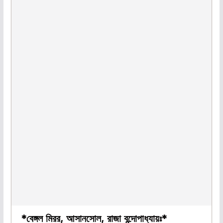
*বেঙ্গল মিরর, আসানসোল, রাজা বন্দোপাধ্যায়ঃ*