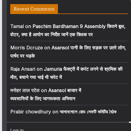
Recent Comments
Tamal
on
Paschim Bardhaman 9 Assembly कितने बूथ,
वोटर, क्या है आयोग का निर्देश जानें एक क्लिक पर
Morris Dcruze
on
Asansol पानी के लिए सड़क पर उतरे लोग,
पार्षद पर भड़के
Raja Ansari
on
Jamuria फैक्ट्री में करंट लगने से श्रमिक की
मौत, बचाने गया भाई भी चपेट में
मनोहर लाल पटेल
on
Asansol बाजार में
व्यवसायियों के लिए जागरूकता अभियान
Prabir chowdhury
on
আসানসোলে রোড সেফটি কমিটির বৈঠক
Log in