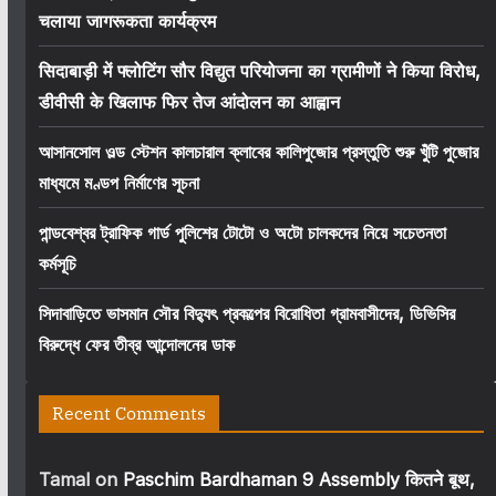
चलाया जागरूकता कार्यक्रम
सिदाबाड़ी में फ्लोटिंग सौर विद्युत परियोजना का ग्रामीणों ने किया विरोध,
डीवीसी के खिलाफ फिर तेज आंदोलन का आह्वान
আসানসোল ওল্ড স্টেশন কালচারাল ক্লাবের কালিপুজোর প্রস্তুতি শুরু খুঁটি পুজোর
মাধ্যমে মণ্ডপ নির্মাণের সূচনা
পান্ডবেশ্বর ট্রাফিক গার্ড পুলিশের টোটো ও অটো চালকদের নিয়ে সচেতনতা
কর্মসূচি
সিদাবাড়িতে ভাসমান সৌর বিদ্যুৎ প্রকল্পের বিরোধিতা গ্রামবাসীদের, ডিভিসির
বিরুদ্ধে ফের তীব্র আন্দোলনের ডাক
Recent Comments
Tamal
on
Paschim Bardhaman 9 Assembly कितने बूथ,