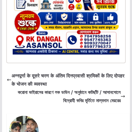
अन्नपूर्णा के दूसरे चरण के अंतिम दिनप्रवासी श्रमिकों के लिए दोपहर
के भोजन की व्यवस्था
করোনা ভাইরাসের কারণে লক ডাউন / অনুষ্ঠানে কাটছাঁট / আসানসোলে
বিদ্রোহী কবির মূর্তিতে মাল্যদান মেয়রের