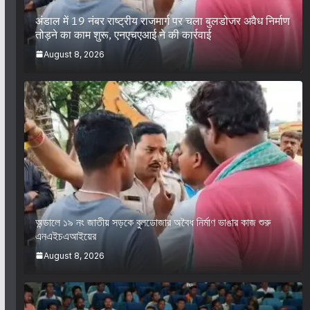
अंडाल में 19 नंबर राष्ट्रीय राजमार्ग पर चला बुलडोजर अवैध निर्माण
तोड़ने का काम शुरू, एनएचएआई ने की कार्रवाई
August 8, 2026
অন্ডালে ১৯ নং জাতীয় সড়কে বুলডোজার অবৈধ নির্মাণ ভাঙার কাজ শুরু
এনএইচএআইয়ের
August 8, 2026