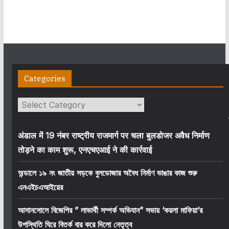
Categories
Categories
अंडाल में 19 नंबर राष्ट्रीय राजमार्ग पर चला बुलडोजर अवैध निर्माण
तोड़ने का काम शुरू, एनएचएआई ने की कार्रवाई
অন্ডালে ১৯ নং জাতীয় সড়কে বুলডোজার অবৈধ নির্মাণ ভাঙার কাজ শুরু
এনএইচএআইয়ের
আসানসোলে বিজেপির ” লাভার্থী সম্পর্ক অভিযান” সভায় ‘কয়লা মাফিয়া’র
উপস্থিতি ঘিরে বিতর্ক বার করে দিলো নেতৃত্ব