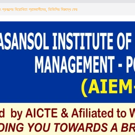
ৎ প্রকল্পের বিরোধিতা গ্রামবাসীদের, ডিভিসির বিরুদ্ধে ফের
ुलिस ने टोटो और ऑटो चालकों के साथ चलाया जागरूकता
द्युत परियोजना का ग्रामीणों ने किया विरोध, डीवीसी के
 आह्वान
ক্লাবের কালিপুজোর প্রস্তুতি শুরু খুঁটি পুজোর মাধ্যমে
িশের টোটো ও অটো চালকদের নিয়ে সচেতনতা কর্মসূচি