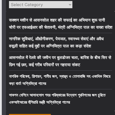
Categories
सक्शन मशीन से आसनसोल शहर की सफाई का अभियान शुरू पानी
चोरी पर एफआईआर की चेतावनी, मंत्री अग्निमित्रा पाल का सख्त संदेश
नागरिक सुविधाएं, औद्योगीकरण, पेयजल, स्वास्थ्य सेवाएं और अवैध
वसूली सहित कई मुद्दों पर अग्निमित्रा पाल का कड़ा संदेश
आसनसोल में रेलवे की जमीन पर बुलडोजर चला, बारिश के बीच सिर से
छिन गई छत, कई गरीब परिवारों पर गहराया संकट
নাগরিক পরিষেবা, শিল্পায়ন, পানীয় জল, স্বাস্থ্য ও তোলাবাজি সহ একাধিক বিষয়ে
কড়া বার্তা অগ্নিমিত্রা পালের
সাকশন মেশিনে আসানসোল শহর পরিষ্কারের উদ্যোগ পুরনিগমের জল চুরিতে
এফআইআরের হুঁশিয়ারি মন্ত্রী অগ্নিমিত্রা পালের