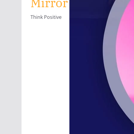
Mirror
Think Positive