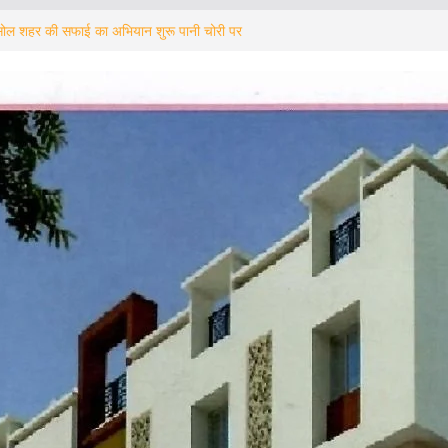
ल शहर की सफाई का अभियान शुरू पानी चोरी पर
त्री अग्निमित्रा पाल का सख्त संदेश
রোতে ফেরাতে উদ্যোগ আসানসোল জেলা সংশোধনাগারে ‘পরিবার
 শিবির
, Multilevel Parking की मांग पर एक बार फिर
र
ने से इनकार करने पर एंबुलेंस चालक से मारपीट का आरोप
ताया बेबुनियाद
्राम नहीं रुकने दूंगा” : दुर्गेश नागी