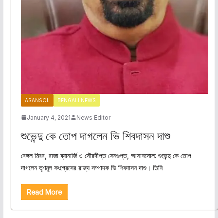
ASANSOL
BENGALI NEWS
January 4, 2021
News Editor
শুভেন্দু কে তোপ দাগলেন ভি শিবদাসন দাশু
বেঙ্গল মিরর, রাজা ব্যানার্জি ও সৌরদীপ্ত সেনগুপ্ত, আসানসোল: শুভেন্দু কে তোপ
দাগলেন তৃণমূল কংগ্রেসের রাজ্য সম্পাদক ভি শিবদাসন দাশু। তিনি
Read More