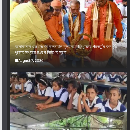
আসানসোল ওল্ড স্টেশন কালচারাল ক্লাবের কালিপুজোর প্রস্তুতি শুরু খুঁটি
পুজোর মাধ্যমে মণ্ডপ নির্মাণের সূচনা
August 7, 2026