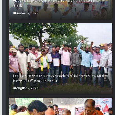
পান্ডবেশ্বর ট্রাফিক গার্ড পুলিশের টোটো ও অটো চালকদের নিয়ে সচেতনতা
কর্মসূচি
August 7, 2026
সিদাবাড়িতে ভাসমান সৌর বিদ্যুৎ প্রকল্পের বিরোধিতা গ্রামবাসীদের, ডিভিসির
বিরুদ্ধে ফের তীব্র আন্দোলনের ডাক
August 7, 2026