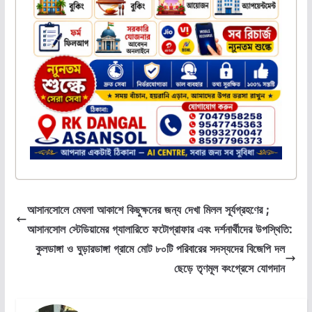
আসানসোলে মেঘলা আকাশে কিছুক্ষনের জন্য দেখা মিলল সূর্যগ্রহণের ;
আসানসোল স্টেডিয়ামের গ্যালারিতে ফটোগ্রাফার এবং দর্শনার্থীদের উপস্থিতি:
কুলডাঙ্গা ও ঘুড়ারডাঙ্গা গ্রামে মোট ৮০টি পরিবারের সদস্যদের বিজেপি দল
ছেড়ে তৃণমূল কংগ্রেসে যোগদান