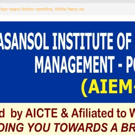
ড পুলিশের টোটো ও অটো চালকদের নিয়ে সচেতনতা কর্মসূচি
িদ্যুৎ প্রকল্পের বিরোধিতা গ্রামবাসীদের, ডিভিসির বিরুদ্ধে ফের
्ड पुलिस ने टोटो और ऑटो चालकों के साथ चलाया जागरूकता
ौर विद्युत परियोजना का ग्रामीणों ने किया विरोध, डीवीसी के
 का आह्वान
ারাল ক্লাবের কালিপুজোর প্রস্তুতি শুরু খুঁটি পুজোর মাধ্যমে