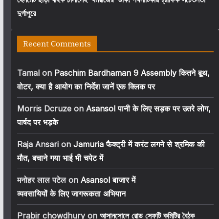
দুর্গাপুরে
Recent Comments
Tamal
on
Paschim Bardhaman 9 Assembly कितने बूथ,
वोटर, क्या है आयोग का निर्देश जानें एक क्लिक पर
Morris Dcruze
on
Asansol पानी के लिए सड़क पर उतरे लोग,
पार्षद पर भड़के
Raja Ansari
on
Jamuria फैक्ट्री में करंट लगने से श्रमिक की
मौत, बचाने गया भाई भी चपेट में
मनोहर लाल पटेल
on
Asansol बाजार में
व्यवसायियों के लिए जागरूकता अभियान
Prabir chowdhury
on
আসানসোলে রোড সেফটি কমিটির বৈঠক