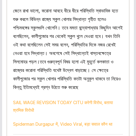
জেনে রাখা ভালো, করোনা আবহে ধীরে ধীরে পরিস্থিতি স্বাভাবিক হতে
শুরু করলে বিভিন্ন রাজ্যে স্কুল খোলার সিদ্ধান্ত গৃহীত হলেও
পশ্চিমবঙ্গের স্কুলগুলি খোলেনি। তবে মমতা বন্দ্যোপাধ্যায় কিছুদিন আগেই
বলেছিলেন, কালীপুজোর পর থেকেই স্কুল খুলে দেওয়া হবে। যখন তিনি
ওই কথা বলেছিলেন সেই সময় বলেন, পরিস্থিতির দিকে নজর রেখেই
নেওয়া হবে সিদ্ধান্ত। অবশেষে সেই সিদ্ধান্তেই বাস্তবক্ষেত্রে
সিলমোহর পড়ল।তবে গুরুত্বপূর্ন বিষয় হলো এই মুহূর্তে কলকাতা ও
রাজ্যের করোনা পরিস্থিতি যথেষ্ট উদ্বেগ বাড়াচ্ছে। সে ক্ষেত্রে
কালীপুজোর পর স্কুল খোলার পরিস্থিতি কতটা অনুকূল থাকবে তা নিয়েও
কিন্তু ইতিমধ্যেই প্রশ্ন উঠতে শুরু করেছে
SAIL WAGE REVISION TODAY CITU करेगी विरोध, बताया
श्रमिक विरोधी
Spiderman Durgapur में, Video Viral, बड़ा सवाल कौन था