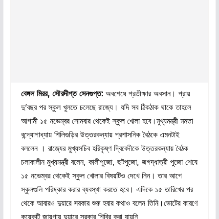
বেঙ্গল মিরর, সৌরদীপ্ত সেনগুপ্ত:
অবশেষে প্রতীক্ষার অবসান। প্রায়
দু’বছর পর স্কুল খুলতে চলেছে রাজ্যে। যদি সব ঠিকঠাক থাকে তাহলে
আগামী ১৫ নভেম্বর সোমবার থেকেই স্কুল খোলা হবে।মুখ্যমন্ত্রী মমতা
বন্দ্যোপাধ্যায় শিলিগুড়ির উত্তরকন্যায় প্রশাসনিক বৈঠকে এমনটাই
বললেন । রাজ্যের মুখ্যসচিব হরিকৃষ্ণ দ্বিবেদীকে উত্তরকন্যায় বৈঠক
চলাকালীন মুখ্যমন্ত্রী বলেন, কালীপুজো, ছটপুজো, জগদ্ধাত্রী পুজো শেষে
১৫ নভেম্বর থেকেই স্কুল খোলার বিষয়টিও দেখে নিন। তার আগে
স্কুলগুলি পরিষ্কার করার ব্যবস্থা করতে হবে। এদিকে ১৫ তারিখের পর
থেকে আবারও দুয়ারে সরকার শুরু হবার কথাও বলেন তিনি।ভোটের কারণে
কয়েকটি জায়গায় দুয়ারে সরকার শিবির করা যায়নি