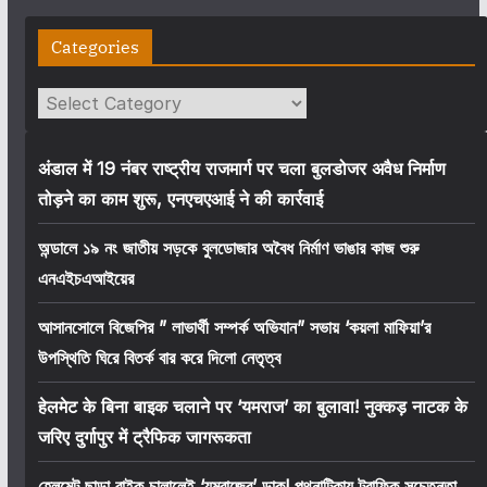
Categories
Categories
अंडाल में 19 नंबर राष्ट्रीय राजमार्ग पर चला बुलडोजर अवैध निर्माण
तोड़ने का काम शुरू, एनएचएआई ने की कार्रवाई
অন্ডালে ১৯ নং জাতীয় সড়কে বুলডোজার অবৈধ নির্মাণ ভাঙার কাজ শুরু
এনএইচএআইয়ের
আসানসোলে বিজেপির ” লাভার্থী সম্পর্ক অভিযান” সভায় ‘কয়লা মাফিয়া’র
উপস্থিতি ঘিরে বিতর্ক বার করে দিলো নেতৃত্ব
हेलमेट के बिना बाइक चलाने पर ‘यमराज’ का बुलावा! नुक्कड़ नाटक के
जरिए दुर्गापुर में ट्रैफिक जागरूकता
হেলমেট ছাড়া বাইক চালালেই ‘যমরাজের’ ডাক! পথনাটিকায় ট্রাফিক সচেতনতা