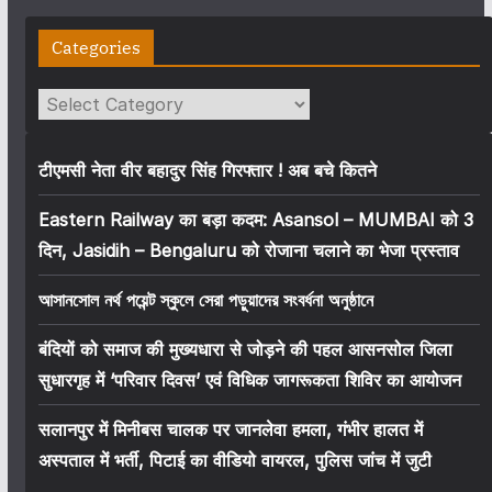
Categories
Categories
टीएमसी नेता वीर बहादुर सिंह गिरफ्तार ! अब बचे कितने
Eastern Railway का बड़ा कदम: Asansol – MUMBAI को 3
दिन, Jasidih – Bengaluru को रोजाना चलाने का भेजा प्रस्ताव
আসানসোল নর্থ পয়েন্ট স্কুলে সেরা পড়ুয়াদের সংবর্ধনা অনুষ্ঠানে
बंदियों को समाज की मुख्यधारा से जोड़ने की पहल आसनसोल जिला
सुधारगृह में ‘परिवार दिवस’ एवं विधिक जागरूकता शिविर का आयोजन
सलानपुर में मिनीबस चालक पर जानलेवा हमला, गंभीर हालत में
अस्पताल में भर्ती, पिटाई का वीडियो वायरल, पुलिस जांच में जुटी