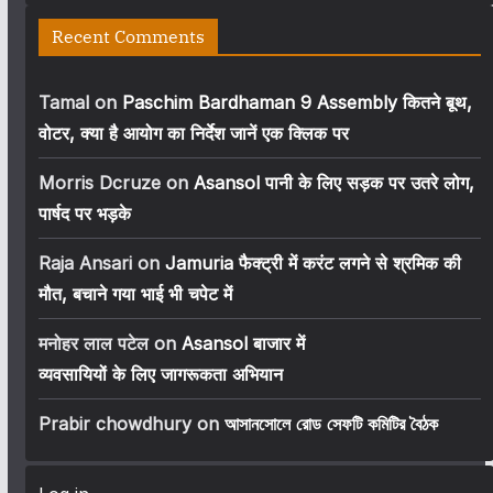
Recent Comments
Tamal
on
Paschim Bardhaman 9 Assembly कितने बूथ,
वोटर, क्या है आयोग का निर्देश जानें एक क्लिक पर
Morris Dcruze
on
Asansol पानी के लिए सड़क पर उतरे लोग,
पार्षद पर भड़के
Raja Ansari
on
Jamuria फैक्ट्री में करंट लगने से श्रमिक की
मौत, बचाने गया भाई भी चपेट में
मनोहर लाल पटेल
on
Asansol बाजार में
व्यवसायियों के लिए जागरूकता अभियान
Prabir chowdhury
on
আসানসোলে রোড সেফটি কমিটির বৈঠক