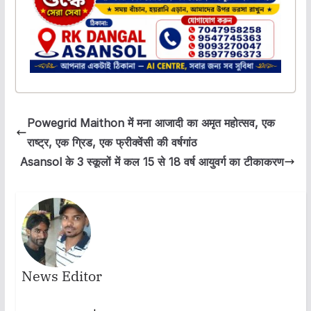
Powegrid Maithon में मना आजादी का अमृत महोत्सव, एक
राष्ट्र, एक ग्रिड, एक फ्रीक्वेंसी की वर्षगांठ
Asansol के 3 स्कूलों में कल 15 से 18 वर्ष आयुवर्ग का टीकाकरण
News Editor