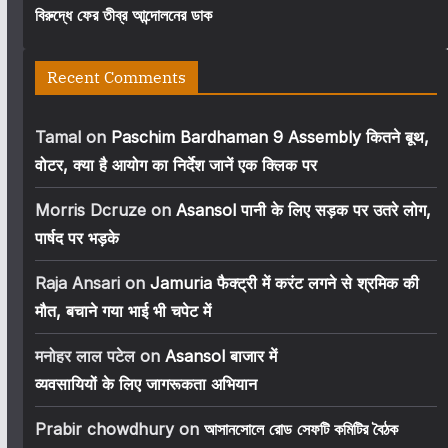
বিরুদ্ধে ফের তীব্র আন্দোলনের ডাক
Recent Comments
Tamal
on
Paschim Bardhaman 9 Assembly कितने बूथ,
वोटर, क्या है आयोग का निर्देश जानें एक क्लिक पर
Morris Dcruze
on
Asansol पानी के लिए सड़क पर उतरे लोग,
पार्षद पर भड़के
Raja Ansari
on
Jamuria फैक्ट्री में करंट लगने से श्रमिक की
मौत, बचाने गया भाई भी चपेट में
मनोहर लाल पटेल
on
Asansol बाजार में
व्यवसायियों के लिए जागरूकता अभियान
Prabir chowdhury
on
আসানসোলে রোড সেফটি কমিটির বৈঠক