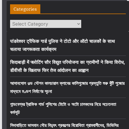
Categories
Categories
पांडवेश्वर ट्रैफिक गार्ड पुलिस ने टोटो और ऑटो चालकों के साथ
चलाया जागरूकता कार्यक्रम
सिदाबाड़ी में फ्लोटिंग सौर विद्युत परियोजना का ग्रामीणों ने किया विरोध,
डीवीसी के खिलाफ फिर तेज आंदोलन का आह्वान
আসানসোল ওল্ড স্টেশন কালচারাল ক্লাবের কালিপুজোর প্রস্তুতি শুরু খুঁটি পুজোর
মাধ্যমে মণ্ডপ নির্মাণের সূচনা
পান্ডবেশ্বর ট্রাফিক গার্ড পুলিশের টোটো ও অটো চালকদের নিয়ে সচেতনতা
কর্মসূচি
সিদাবাড়িতে ভাসমান সৌর বিদ্যুৎ প্রকল্পের বিরোধিতা গ্রামবাসীদের, ডিভিসির