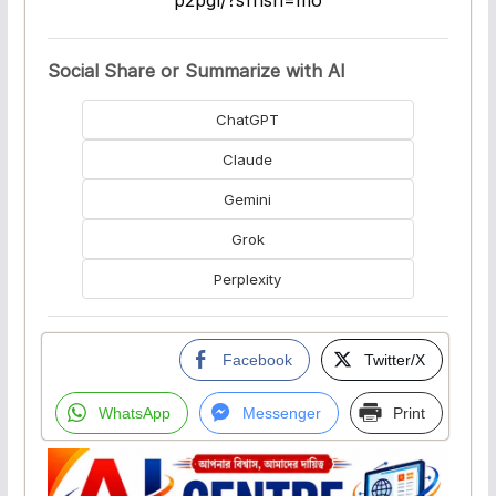
p2pgl/?sfnsn=mo
Social Share or Summarize with AI
ChatGPT
Claude
Gemini
Grok
Perplexity
Facebook
Twitter/X
WhatsApp
Messenger
Print