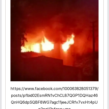
https://www.facebook.com/100063828051379/
posts/pfbid02EsmRN1vChCL87QGP1DQHaz46
QnHQ6dpSQBF8WG7agc11jeeJCRfv7vxHt4pU