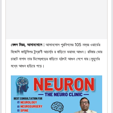
বেঙ্গল মিরর, আসানসোলে :
আসানসোল পুরনিগমের 105 নম্বর ওয়ার্ডের
বিজেপি কাউন্সিলর ইন্দ্রাণী আচার্য্য র বাড়িতে ভয়াবহ আগুন। রবিবার ভোর
চারটে নাগাদ তার ডিসেড়্গড়ের বাড়িতে হঠাৎই আগুন লেগে যায়।মুহূর্তের
মধ্যে আগুন ছড়িয়ে পড়ে।