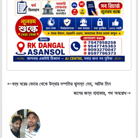
বন্ধ ঘরের ভেতর থেকে উদ্ধার দম্পতির ঝুলন্ত দেহ, আটক তিন
জলের জন্য হাহাকার, পথ অবরোধ