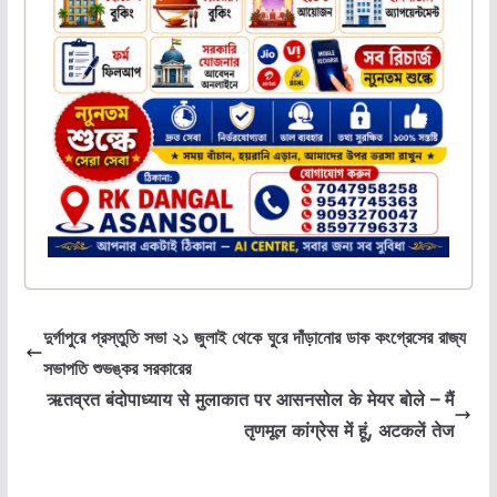
দুর্গাপুরে প্রস্তুতি সভা ২১ জুলাই থেকে ঘুরে দাঁড়ানোর ডাক কংগ্রেসের রাজ্য
সভাপতি শুভঙ্কর সরকারের
ऋतव्रत बंदोपाध्याय से मुलाकात पर आसनसोल के मेयर बोले – मैं
तृणमूल कांग्रेस में हूं, अटकलें तेज