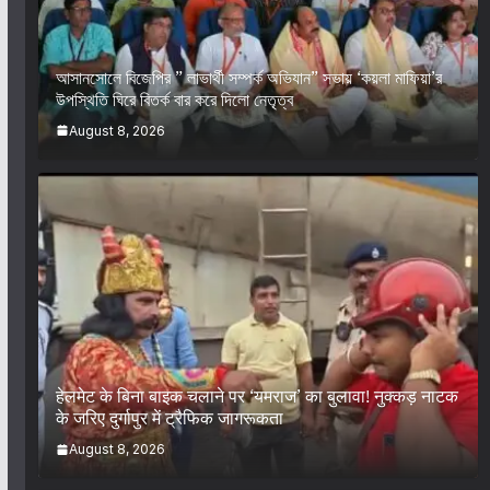
আসানসোলে বিজেপির ” লাভার্থী সম্পর্ক অভিযান” সভায় ‘কয়লা মাফিয়া’র
উপস্থিতি ঘিরে বিতর্ক বার করে দিলো নেতৃত্ব
August 8, 2026
हेलमेट के बिना बाइक चलाने पर ‘यमराज’ का बुलावा! नुक्कड़ नाटक
के जरिए दुर्गापुर में ट्रैफिक जागरूकता
August 8, 2026