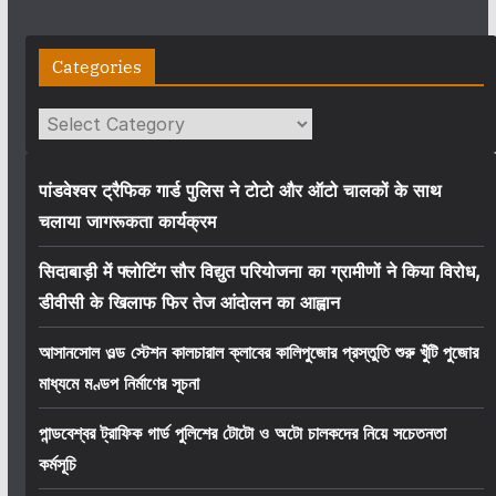
Categories
Categories
पांडवेश्वर ट्रैफिक गार्ड पुलिस ने टोटो और ऑटो चालकों के साथ
चलाया जागरूकता कार्यक्रम
सिदाबाड़ी में फ्लोटिंग सौर विद्युत परियोजना का ग्रामीणों ने किया विरोध,
डीवीसी के खिलाफ फिर तेज आंदोलन का आह्वान
আসানসোল ওল্ড স্টেশন কালচারাল ক্লাবের কালিপুজোর প্রস্তুতি শুরু খুঁটি পুজোর
মাধ্যমে মণ্ডপ নির্মাণের সূচনা
পান্ডবেশ্বর ট্রাফিক গার্ড পুলিশের টোটো ও অটো চালকদের নিয়ে সচেতনতা
কর্মসূচি