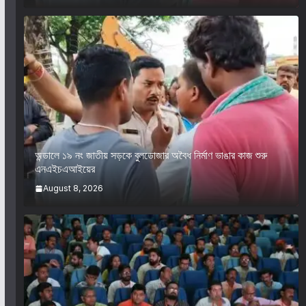
অন্ডালে ১৯ নং জাতীয় সড়কে বুলডোজার অবৈধ নির্মাণ ভাঙার কাজ শুরু
এনএইচএআইয়ের
August 8, 2026