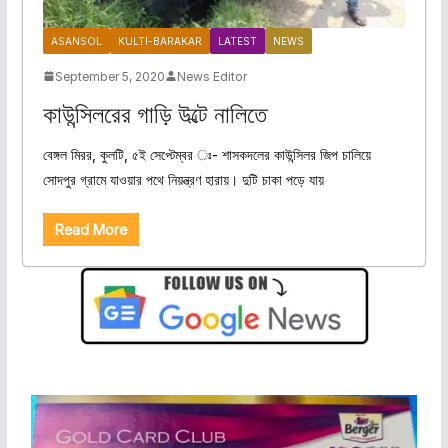
ASANSOL
KULTI-BARAKAR
LATEST
NEWS
September 5, 2020
News Editor
কাউন্সিলরের গাড়ি উল্টে নালিতে
বেঙ্গল মিরর, কুলটি, ৫ই সেপ্টেম্বর ঃ- শাসকদলের কাউন্সিলর জিপ চালিয়ে
সোদপুর গ্রামে যাওয়ার পথে নিয়ন্ত্রণ হারায়। দুটি চাকা পড়ে যায়
Read More