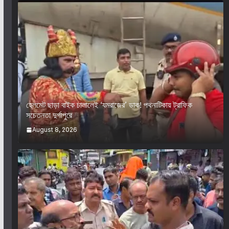
হেলমেট ছাড়া বাইক চালালেই ‘যমরাজের’ ডাক! পথনাটিকায় ট্রাফিক
সচেতনতা দুর্গাপুরে
August 8, 2026