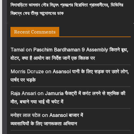
সিদাবাড়িতে ভাসমান সৌর বিদ্যুৎ প্রকল্পের বিরোধিতা গ্রামবাসীদের, ডিভিসির
বিরুদ্ধে ফের তীব্র আন্দোলনের ডাক
Recent Comments
Tamal
on
Paschim Bardhaman 9 Assembly कितने बूथ,
वोटर, क्या है आयोग का निर्देश जानें एक क्लिक पर
Morris Dcruze
on
Asansol पानी के लिए सड़क पर उतरे लोग,
पार्षद पर भड़के
Raja Ansari
on
Jamuria फैक्ट्री में करंट लगने से श्रमिक की
मौत, बचाने गया भाई भी चपेट में
मनोहर लाल पटेल
on
Asansol बाजार में
व्यवसायियों के लिए जागरूकता अभियान