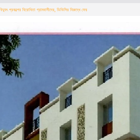
িদ্যুৎ প্রকল্পের বিরোধিতা গ্রামবাসীদের, ডিভিসির বিরুদ্ধে ফের
्ड पुलिस ने टोटो और ऑटो चालकों के साथ चलाया जागरूकता
ौर विद्युत परियोजना का ग्रामीणों ने किया विरोध, डीवीसी के
 का आह्वान
ারাল ক্লাবের কালিপুজোর প্রস্তুতি শুরু খুঁটি পুজোর মাধ্যমে
ড পুলিশের টোটো ও অটো চালকদের নিয়ে সচেতনতা কর্মসূচি