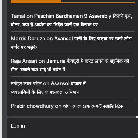
Tamal
on
Paschim Bardhaman 9 Assembly कितने बूथ,
वोटर, क्या है आयोग का निर्देश जानें एक क्लिक पर
Morris Dcruze
on
Asansol पानी के लिए सड़क पर उतरे लोग,
पार्षद पर भड़के
Raja Ansari
on
Jamuria फैक्ट्री में करंट लगने से श्रमिक की
मौत, बचाने गया भाई भी चपेट में
मनोहर लाल पटेल
on
Asansol बाजार में
व्यवसायियों के लिए जागरूकता अभियान
Prabir chowdhury
on
আসানসোলে রোড সেফটি কমিটির বৈঠক
Log in