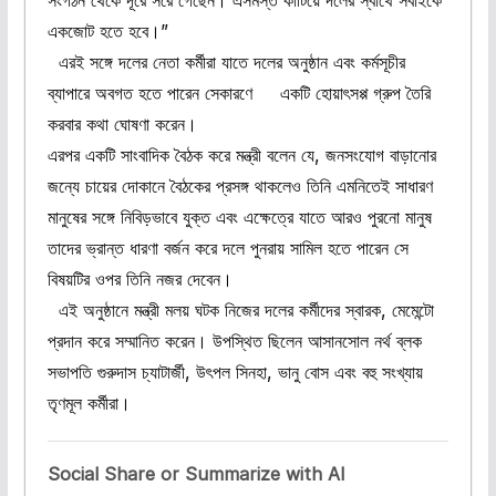
সংগঠন থেকে দূরে সরে গেছেন। এসমস্ত কাটিয়ে দলের স্বার্থে সবাইকে
একজোট হতে হবে।”
এরই সঙ্গে দলের নেতা কর্মীরা যাতে দলের অনুষ্ঠান এবং কর্মসূচীর
ব্যাপারে অবগত হতে পারেন সেকারণে একটি হোয়াৎসপ্প গ্রুপ তৈরি
করবার কথা ঘোষণা করেন।
এরপর একটি সাংবাদিক বৈঠক করে মন্ত্রী বলেন যে, জনসংযোগ বাড়ানোর
জন্যে চায়ের দোকানে বৈঠকের প্রসঙ্গ থাকলেও তিনি এমনিতেই সাধারণ
মানুষের সঙ্গে নিবিড়ভাবে যুক্ত এবং এক্ষেত্রে যাতে আরও পুরনো মানুষ
তাদের ভ্রান্ত ধারণা বর্জন করে দলে পুনরায় সামিল হতে পারেন সে
বিষয়টির ওপর তিনি নজর দেবেন।
এই অনুষ্ঠানে মন্ত্রী মলয় ঘটক নিজের দলের কর্মীদের স্বারক, মেমেন্টো
প্রদান করে সম্মানিত করেন। উপস্থিত ছিলেন আসানসোল নর্থ ব্লক
সভাপতি গুরুদাস চ্যাটার্জী, উৎপল সিনহা, ভানু বোস এবং বহু সংখ্যায়
তৃণমূল কর্মীরা।
Social Share or Summarize with AI