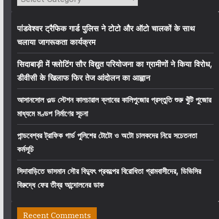
पांडवेश्वर ट्रैफिक गार्ड पुलिस ने टोटो और ऑटो चालकों के साथ
चलाया जागरूकता कार्यक्रम
सिदाबाड़ी में फ्लोटिंग सौर विद्युत परियोजना का ग्रामीणों ने किया विरोध,
डीवीसी के खिलाफ फिर तेज आंदोलन का आह्वान
আসানসোল ওল্ড স্টেশন কালচারাল ক্লাবের কালিপুজোর প্রস্তুতি শুরু খুঁটি পুজোর
মাধ্যমে মণ্ডপ নির্মাণের সূচনা
পান্ডবেশ্বর ট্রাফিক গার্ড পুলিশের টোটো ও অটো চালকদের নিয়ে সচেতনতা
কর্মসূচি
সিদাবাড়িতে ভাসমান সৌর বিদ্যুৎ প্রকল্পের বিরোধিতা গ্রামবাসীদের, ডিভিসির
বিরুদ্ধে ফের তীব্র আন্দোলনের ডাক
Recent Comments