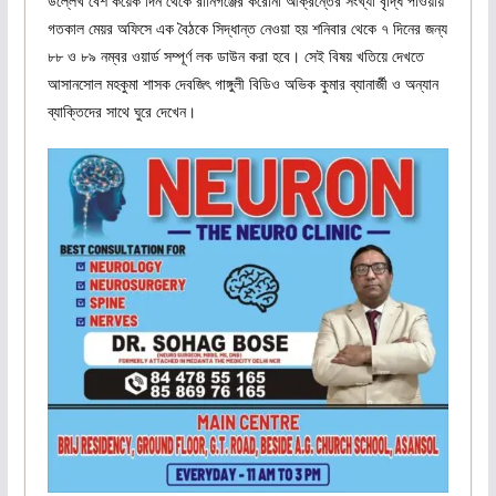
উল্লেখ বেশ কয়েক দিন থেকে রানিগঞ্জের করোনা আক্রন্তের সংখ্যা বৃদ্ধি পাওয়ায়
গতকাল মেয়র অফিসে এক বৈঠকে সিদ্ধান্ত নেওয়া হয় শনিবার থেকে ৭ দিনের জন্য
৮৮ ও ৮৯ নম্বর ওয়ার্ড সম্পূর্ণ লক ডাউন করা হবে। সেই বিষয় খতিয়ে দেখতে
আসানসোল মহকুমা শাসক দেবজিৎ গাঙ্গুলী বিডিও অভিক কুমার ব্যানার্জী ও অন্যান
ব্যাক্তিদের সাথে ঘুরে দেখেন।