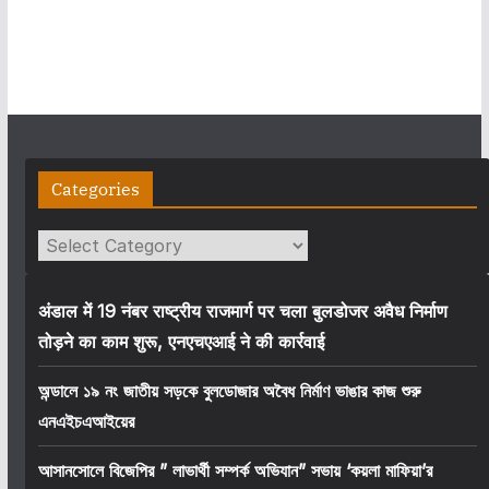
Categories
Categories
अंडाल में 19 नंबर राष्ट्रीय राजमार्ग पर चला बुलडोजर अवैध निर्माण
तोड़ने का काम शुरू, एनएचएआई ने की कार्रवाई
অন্ডালে ১৯ নং জাতীয় সড়কে বুলডোজার অবৈধ নির্মাণ ভাঙার কাজ শুরু
এনএইচএআইয়ের
আসানসোলে বিজেপির ” লাভার্থী সম্পর্ক অভিযান” সভায় ‘কয়লা মাফিয়া’র