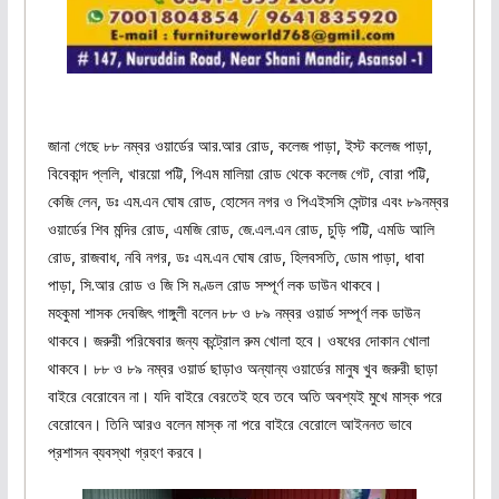
জানা গেছে ৮৮ নম্বর ওয়ার্ডের আর.আর রোড, কলেজ পাড়া, ইস্ট কলেজ পাড়া,
বিবেকান্দ প্ললি, খারয়ো পট্টি, পিএম মালিয়া রোড থেকে কলেজ গেট, বোরা পট্টি,
কেজি লেন, ডঃ এম.এন ঘোষ রোড, হোসেন নগর ও পিএইসসি সেন্টার এবং ৮৯নম্বর
ওয়ার্ডের শিব মন্দির রোড, এমজি রোড, জে.এল.এন রোড, চুড়ি পট্টি, এমডি আলি
রোড, রাজবাধ, নবি নগর, ডঃ এম.এন ঘোষ রোড, হিলবসতি, ডোম পাড়া, ধাবা
পাড়া, সি.আর রোড ও জি সি মণ্ডল রোড সম্পূর্ণ লক ডাউন থাকবে।
মহকুমা শাসক দেবজিৎ গাঙ্গুলী বলেন ৮৮ ও ৮৯ নম্বর ওয়ার্ড সম্পূর্ণ লক ডাউন
থাকবে। জরুরী পরিষেবার জন্য কন্ট্রোল রুম খোলা হবে। ওষধের দোকান খোলা
থাকবে। ৮৮ ও ৮৯ নম্বর ওয়ার্ড ছাড়াও অন্যান্য ওয়ার্ডের মানুষ খুব জরুরী ছাড়া
বাইরে বেরোবেন না। যদি বাইরে বেরতেই হবে তবে অতি অবশ্যই মুখে মাস্ক পরে
বেরোবেন। তিনি আরও বলেন মাস্ক না পরে বাইরে বেরোলে আইননত ভাবে
প্রশাসন ব্যবস্থা গ্রহণ করবে।