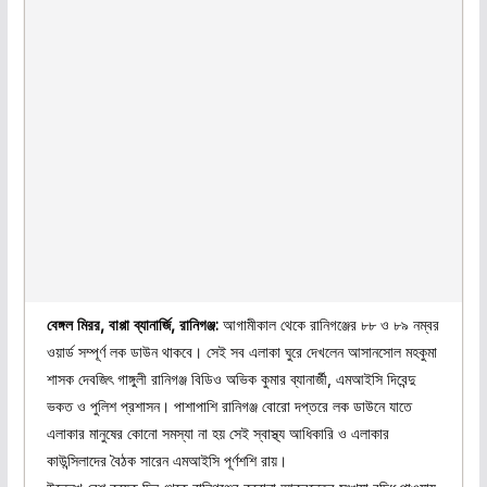
বেঙ্গল মিরর, বাপ্পা ব্যানার্জি, রানিগঞ্জ:
আগামীকাল থেকে রানিগঞ্জের ৮৮ ও ৮৯ নম্বর
ওয়ার্ড সম্পূর্ণ লক ডাউন থাকবে। সেই সব এলাকা ঘুরে দেখলেন আসানসোল মহকুমা
শাসক দেবজিৎ গাঙ্গুলী রানিগঞ্জ বিডিও অভিক কুমার ব্যানার্জী, এমআইসি দিবেন্দু
ভকত ও পুলিশ প্রশাসন। পাশাপাশি রানিগঞ্জ বোরো দপ্তরে লক ডাউনে যাতে
এলাকার মানুষের কোনো সমস্যা না হয় সেই স্বাস্থ্য আধিকারি ও এলাকার
কাউন্সিলাদের বৈঠক সারেন এমআইসি পূর্ণশশি রায়।