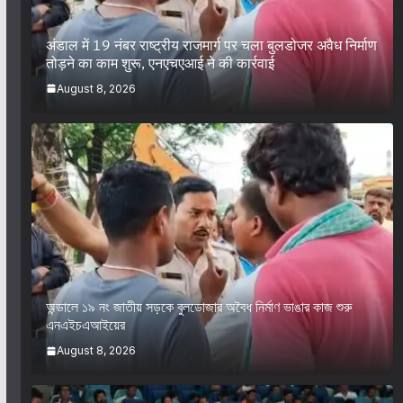
अंडाल में 19 नंबर राष्ट्रीय राजमार्ग पर चला बुलडोजर अवैध निर्माण
तोड़ने का काम शुरू, एनएचएआई ने की कार्रवाई
August 8, 2026
অন্ডালে ১৯ নং জাতীয় সড়কে বুলডোজার অবৈধ নির্মাণ ভাঙার কাজ শুরু
এনএইচএআইয়ের
August 8, 2026