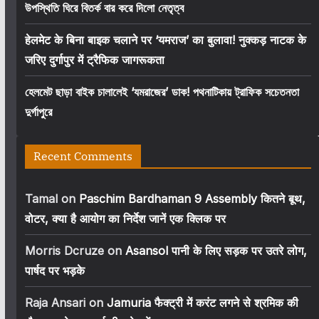
উপস্থিতি ঘিরে বিতর্ক বার করে দিলো নেতৃত্ব
हेलमेट के बिना बाइक चलाने पर ‘यमराज’ का बुलावा! नुक्कड़ नाटक के
जरिए दुर्गापुर में ट्रैफिक जागरूकता
হেলমেট ছাড়া বাইক চালালেই ‘যমরাজের’ ডাক! পথনাটিকায় ট্রাফিক সচেতনতা
দুর্গাপুরে
Recent Comments
Tamal
on
Paschim Bardhaman 9 Assembly कितने बूथ,
वोटर, क्या है आयोग का निर्देश जानें एक क्लिक पर
Morris Dcruze
on
Asansol पानी के लिए सड़क पर उतरे लोग,
पार्षद पर भड़के
Raja Ansari
on
Jamuria फैक्ट्री में करंट लगने से श्रमिक की