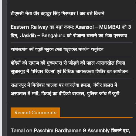
टीएमसी नेता वीर बहादुर सिंह गिरफ्तार ! अब बचे कितने
Eastern Railway का बड़ा कदम: Asansol – MUMBAI को 3
दिन, Jasidih – Bengaluru को रोजाना चलाने का भेजा प्रस्ताव
আসানসোল নর্থ পয়েন্ট স্কুলে সেরা পড়ুয়াদের সংবর্ধনা অনুষ্ঠানে
बंदियों को समाज की मुख्यधारा से जोड़ने की पहल आसनसोल जिला
सुधारगृह में ‘परिवार दिवस’ एवं विधिक जागरूकता शिविर का आयोजन
सलानपुर में मिनीबस चालक पर जानलेवा हमला, गंभीर हालत में
अस्पताल में भर्ती, पिटाई का वीडियो वायरल, पुलिस जांच में जुटी
Recent Comments
Tamal
on
Paschim Bardhaman 9 Assembly कितने बूथ,