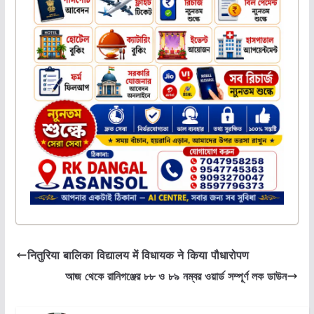
नितुरिया बालिका विद्यालय में विधायक ने किया पौधारोपण
আজ থেকে রানিগঞ্জের ৮৮ ও ৮৯ নম্বর ওয়ার্ড সম্পূর্ণ লক ডাউন