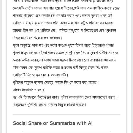
সিং তার কর্মচারীদের বেতন দিয়ে প্রায় বিকেল ৫.৪৫ নাগাদ বাড়ি যাওয়ার জন্য
জেএসডি গেটের সামনে হয়ে বার হয়ে যাচ্ছিলেন,সেই সময় এক ব্যাক্তি কালো রঙের
পালসার গাড়িতে এসে বলরাম সিং কে দাঁড় করান এবং জঙ্গলে লুকিয়ে থাকা দুই
ব্যক্তি বার হয়ে বুকে ও মাথায় গুলি চালায় এবং এক রাউন্ড গুলি হওয়ায় চালায়
তারপর তিন জন ওই গাড়িতে চেপে পালিয়ে যান,তারপর চিত্তরঞ্জন রেল প্রশাসন
চিত্তরঞ্জন রেল শহরকে লক করেদেন।
সূত্র অনুসারে জানা যায় এই হত্যা কাণ্ডে বৃহস্পতিবার রাতে চিত্তরঞ্জন থানার
পুলিশ চিত্তরঞ্জনের বাসিন্দা অজয় মণ্ডল(গাঙ্গু),রাহুল সিং ও মুকেশ বাল্মীকি নামে ৩
জনকে আটক করেন,এর মধ্যে অজয় মণ্ডল চিত্তরঞ্জন রেল কারখানায় ওয়াকসেন
কাজ করেন এবং মুকেশ বাল্মীকি অজয় মণ্ডলের কর্মী কিন্তু রাহুল সিং নামক
ব্যাক্তিটি চিত্তরঞ্জন রেল কারখানায় কর্মী।
পুলিশের অনুমান ব্যাবসা ক্ষেত্রে বলরাম সিং কে হত্যা করা হয়েছে।
তাদের জিজ্ঞাসাবাদ করার
পর এই তিনজনকে চিত্তরঞ্জন থানার পুলিশ আসানসোল জেলা হাসপাতালে পাঠায়।
চিত্তরঞ্জন পুলিশের তরফে ৭দিনের রিমান্ড চাওয়া হয়েছে।
Social Share or Summarize with AI