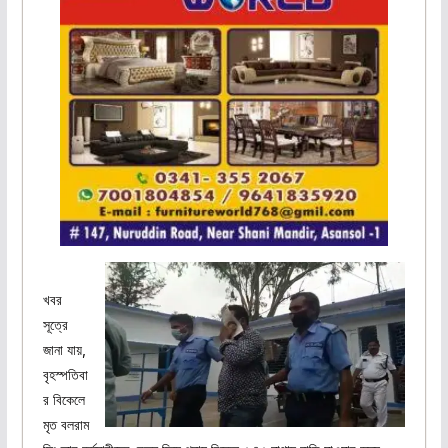
খবর
সূত্রে
জানা যায়,
বৃহস্পতিবা
র বিকেলে
মৃত বলরাম