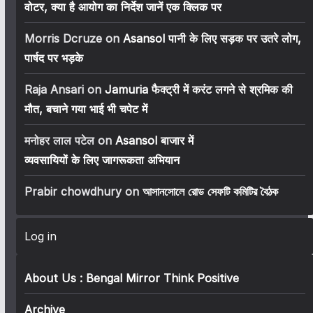
वोटर, क्या है आयोग का निर्देश जानें एक क्लिक पर
Morris Dcruze
on
Asansol पानी के लिए सड़क पर उतरे लोग,
पार्षद पर भड़के
Raja Ansari
on
Jamuria फैक्ट्री में करंट लगने से श्रमिक की
मौत, बचाने गया भाई भी चपेट में
मनोहर लाल पटेल
on
Asansol बाजार में
व्यवसायियों के लिए जागरूकता अभियान
Prabir chowdhury
on
আসানসোলে রোড সেফটি কমিটির বৈঠক
Log in
About Us : Bengal Mirror Think Positive
Archive