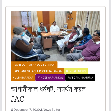
ASANSOL
ASANSOL-BURNPUR
BARABANI-SALANPUR-CHITTARANJAN
BENGALI NEWS
KULTI-BARAKAR
PANDESWAR-ANDAL
RANIGANJ-JAMURIA
আগামীকাল ধর্মঘট, সমর্থন করল
JAC
December 7, 2020
News Editor