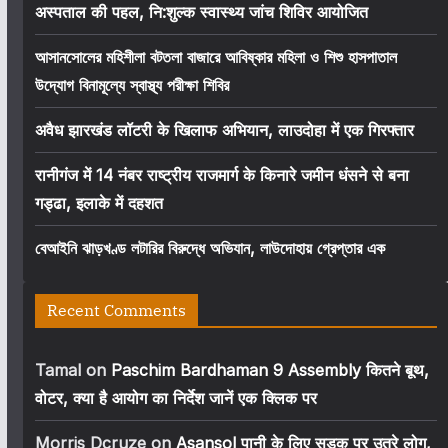
अस्पताल की पहल, नि:शुल्क स्वास्थ्य जांच शिविर आयोजित
আসানসোলের মহিশীলা বটতলা বাজারে আবিষ্কার মহিলা ও শিশু হাসপাতাল
উদ্যোগ বিনামূল্যে স্বাস্থ্য পরীক্ষা শিবির
अवैध झारखंड लॉटरी के खिलाफ अभियान, लाउदोहा में एक गिरफ्तार
रानीगंज में 14 नंबर राष्ट्रीय राजमार्ग के किनारे जमीन धंसने से बना
गड्ढा, इलाके में दहशत
বেআইনি ঝাড়খণ্ড লটারির বিরুদ্ধে অভিযান, লাউদোহায় গ্রেপ্তার এক
Recent Comments
Tamal
on
Paschim Bardhaman 9 Assembly कितने बूथ,
वोटर, क्या है आयोग का निर्देश जानें एक क्लिक पर
Morris Dcruze
on
Asansol पानी के लिए सड़क पर उतरे लोग,