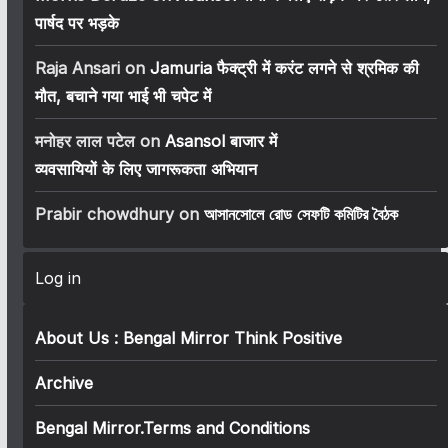
पार्षद पर भड़के
Raja Ansari
on
Jamuria फैक्ट्री में करंट लगने से श्रमिक की
मौत, बचाने गया भाई भी चपेट में
मनोहर लाल पटेल
on
Asansol बाजार में
व्यवसायियों के लिए जागरूकता अभियान
Prabir chowdhury
on
আসানসোলে রোড সেফটি কমিটির বৈঠক
Log in
About Us : Bengal Mirror Think Positive
Archive
Bengal Mirror.Terms and Conditions