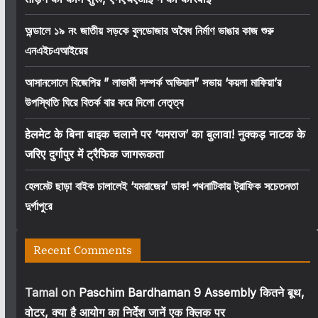
অন্ডালে ১৯ নং জাতীয় সড়কে বুলডোজার অবৈধ নির্মাণ ভাঙার কাজ শুরু
এনএইচএআইয়ের
আসানসোলে বিজেপির ” লাভার্থী সম্পর্ক অভিযান” সভায় ‘কয়লা মাফিয়া’র
উপস্থিতি ঘিরে বিতর্ক বার করে দিলো নেতৃত্ব
हेलमेट के बिना बाइक चलाने पर ‘यमराज’ का बुलावा! नुक्कड़ नाटक के
जरिए दुर्गापुर में ट्रैफिक जागरूकता
হেলমেট ছাড়া বাইক চালালেই ‘যমরাজের’ ডাক! পথনাটিকায় ট্রাফিক সচেতনতা
দুর্গাপুরে
Recent Comments
Tamal
on
Paschim Bardhaman 9 Assembly कितने बूथ,
वोटर, क्या है आयोग का निर्देश जानें एक क्लिक पर