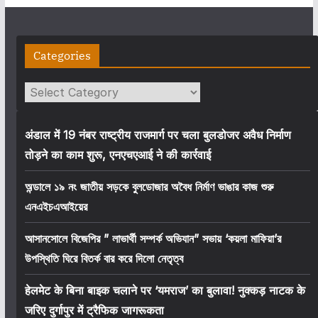
Categories
Categories
अंडाल में 19 नंबर राष्ट्रीय राजमार्ग पर चला बुलडोजर अवैध निर्माण
तोड़ने का काम शुरू, एनएचएआई ने की कार्रवाई
অন্ডালে ১৯ নং জাতীয় সড়কে বুলডোজার অবৈধ নির্মাণ ভাঙার কাজ শুরু
এনএইচএআইয়ের
আসানসোলে বিজেপির ” লাভার্থী সম্পর্ক অভিযান” সভায় ‘কয়লা মাফিয়া’র
উপস্থিতি ঘিরে বিতর্ক বার করে দিলো নেতৃত্ব
हेलमेट के बिना बाइक चलाने पर ‘यमराज’ का बुलावा! नुक्कड़ नाटक के
जरिए दुर्गापुर में ट्रैफिक जागरूकता