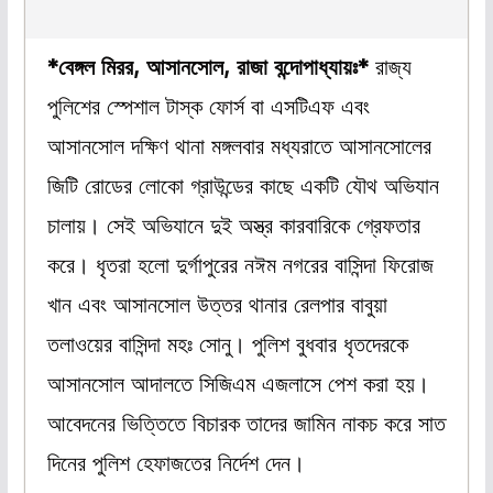
*বেঙ্গল মিরর, আসানসোল, রাজা বন্দোপাধ্যায়ঃ*
রাজ্য
পুলিশের স্পেশাল টাস্ক ফোর্স বা এসটিএফ এবং
আসানসোল দক্ষিণ থানা মঙ্গলবার মধ্যরাতে আসানসোলের
জিটি রোডের লোকো গ্রাউন্ডের কাছে একটি যৌথ অভিযান
চালায়। সেই অভিযানে দুই অস্ত্র কারবারিকে গ্রেফতার
করে। ধৃতরা হলো দুর্গাপুরের নঈম নগরের বাসিন্দা ফিরোজ
খান এবং আসানসোল উত্তর থানার রেলপার বাবুয়া
তলাওয়ের বাসিন্দা মহঃ সোনু। পুলিশ বুধবার ধৃতদেরকে
আসানসোল আদালতে সিজিএম এজলাসে পেশ করা হয়।
আবেদনের ভিত্তিতে বিচারক তাদের জামিন নাকচ করে সাত
দিনের পুলিশ হেফাজতের নির্দেশ দেন।