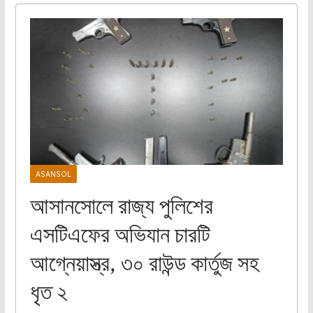
ASANSOL
আসানসোলে রাজ্য পুলিশের
এসটিএফের অভিযান চারটি
আগ্নেয়াস্ত্র, ৩০ রাউন্ড কার্তুজ সহ
ধৃত ২