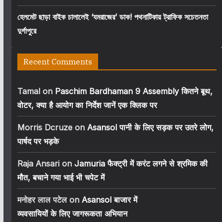
হেলমেট ছাড়া বাইক চালালেই ‘যমরাজের’ ডাক! পথনাটিকায় ট্রাফিক সচেতনতা
দুর্গাপুরে
Recent Comments
Tamal
on
Paschim Bardhaman 9 Assembly कितने बूथ,
वोटर, क्या है आयोग का निर्देश जानें एक क्लिक पर
Morris Dcruze
on
Asansol पानी के लिए सड़क पर उतरे लोग,
पार्षद पर भड़के
Raja Ansari
on
Jamuria फैक्ट्री में करंट लगने से श्रमिक की
मौत, बचाने गया भाई भी चपेट में
मनोहर लाल पटेल
on
Asansol बाजार में
व्यवसायियों के लिए जागरूकता अभियान