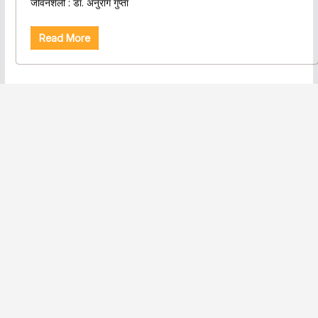
जीवनशैली : डॉ. अनुराग गुप्ता
Read More