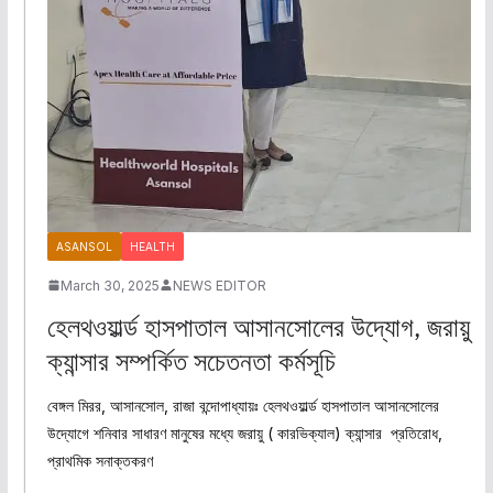
ASANSOL
HEALTH
March 30, 2025
NEWS EDITOR
হেলথওয়ার্ল্ড হাসপাতাল আসানসোলের উদ্যোগ, জরায়ু
ক্যান্সার সম্পর্কিত সচেতনতা কর্মসূচি
বেঙ্গল মিরর, আসানসোল, রাজা বন্দোপাধ্যায়ঃ হেলথওয়ার্ল্ড হাসপাতাল আসানসোলের
উদ্যোগে শনিবার সাধারণ মানুষের মধ্যে জরায়ু ( কারভিক্যাল) ক্যান্সার প্রতিরোধ,
প্রাথমিক সনাক্তকরণ