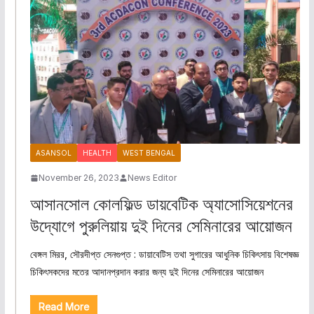
ASANSOL
HEALTH
WEST BENGAL
November 26, 2023
News Editor
আসানসোল কোলফিল্ড ডায়বেটিক অ্যাসোসিয়েশনের
উদ্যোগে পুরুলিয়ায় দুই দিনের সেমিনারের আয়োজন
বেঙ্গল মিরর, সৌরদীপ্ত সেনগুপ্ত : ডায়াবেটিস তথা সুগারের আধুনিক চিকিৎসায় বিশেষজ্ঞ
চিকিৎসকদের মতের আদানপ্রদান করার জন্য দুই দিনের সেমিনারের আয়োজন
Read More