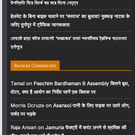
উপস্থিতি ঘিরে বিতর্ক বার করে দিলো নেতৃত্ব
हेलमेट के बिना बाइक चलाने पर ‘यमराज’ का बुलावा! नुक्कड़ नाटक के
जरिए दुर्गापुर में ट्रैफिक जागरूकता
হেলমেট ছাড়া বাইক চালালেই ‘যমরাজের’ ডাক! পথনাটিকায় ট্রাফিক সচেতনতা
দুর্গাপুরে
Recent Comments
Tamal
on
Paschim Bardhaman 9 Assembly कितने बूथ,
वोटर, क्या है आयोग का निर्देश जानें एक क्लिक पर
Morris Dcruze
on
Asansol पानी के लिए सड़क पर उतरे लोग,
पार्षद पर भड़के
Raja Ansari
on
Jamuria फैक्ट्री में करंट लगने से श्रमिक की