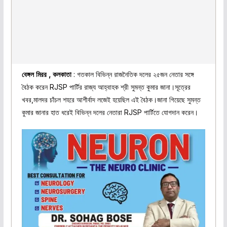
বেঙ্গল মিরর , কলকাতা
: গতকাল বিভিন্ন রাজনৈতিক দলের ২৫জন নেতার সঙ্গে
বৈঠক করেন RJSP পার্টির রাজ্য আহ্বাহক শ্রী সুমন্ত কুমার জানা।সূত্রের
খবর,মালদর চাঁচল শহরে আশীর্বাদ লজেই হয়েছিল এই বৈঠক।জানা গিয়েছে সুমন্ত
কুমার জানার হাত ধরেই বিভিন্ন দলের নেতারা RJSP পার্টিতে যোগদান করেন।