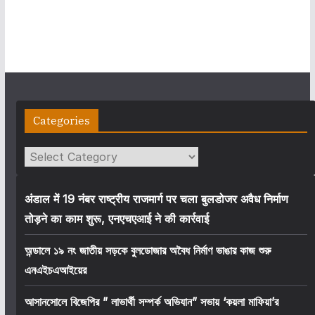
Categories
Categories
अंडाल में 19 नंबर राष्ट्रीय राजमार्ग पर चला बुलडोजर अवैध निर्माण
तोड़ने का काम शुरू, एनएचएआई ने की कार्रवाई
অন্ডালে ১৯ নং জাতীয় সড়কে বুলডোজার অবৈধ নির্মাণ ভাঙার কাজ শুরু
এনএইচএআইয়ের
আসানসোলে বিজেপির ” লাভার্থী সম্পর্ক অভিযান” সভায় ‘কয়লা মাফিয়া’র