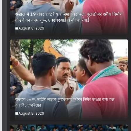
अंडाल में 19 नंबर राष्ट्रीय राजमार्ग पर चला बुलडोजर अवैध निर्माण
तोड़ने का काम शुरू, एनएचएआई ने की कार्रवाई
August 8, 2026
অন্ডালে ১৯ নং জাতীয় সড়কে বুলডোজার অবৈধ নির্মাণ ভাঙার কাজ শুরু
এনএইচএআইয়ের
August 8, 2026