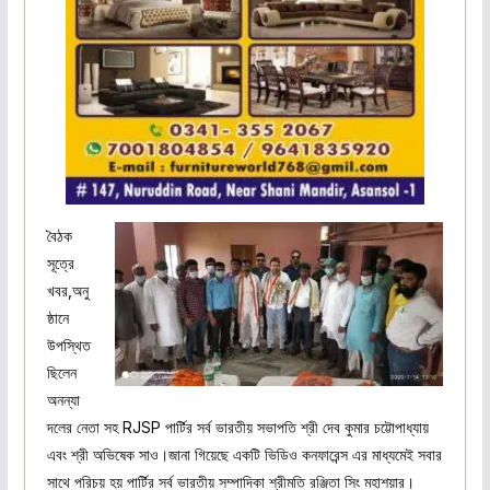
বৈঠক
সূত্রে
খবর,অনু
ষ্ঠানে
উপস্থিত
ছিলেন
অনন্যা
দলের নেতা সহ RJSP পার্টির সর্ব ভারতীয় সভাপতি শ্রী দেব কুমার চট্টোপাধ্যায়
এবং শ্রী অভিষেক সাও।জানা গিয়েছে একটি ভিডিও কনফারেন্স এর মাধ্যমেই সবার
সাথে পরিচয় হয় পার্টির সর্ব ভারতীয় সম্পাদিকা শ্রীমতি রঞ্জিতা সিং মহাশয়ার।